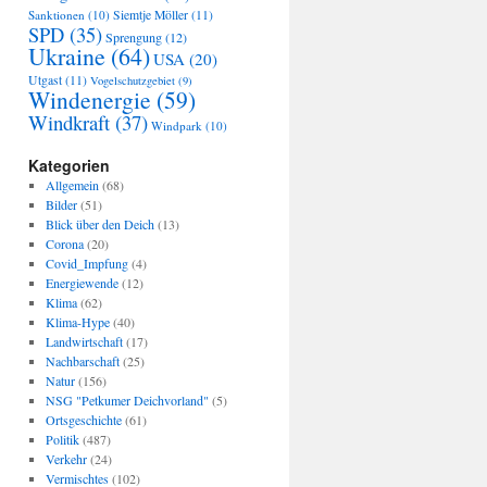
Sanktionen
(10)
Siemtje Möller
(11)
SPD
(35)
Sprengung
(12)
Ukraine
(64)
USA
(20)
Utgast
(11)
Vogelschutzgebiet
(9)
Windenergie
(59)
Windkraft
(37)
Windpark
(10)
Kategorien
Allgemein
(68)
Bilder
(51)
Blick über den Deich
(13)
Corona
(20)
Covid_Impfung
(4)
Energiewende
(12)
Klima
(62)
Klima-Hype
(40)
Landwirtschaft
(17)
Nachbarschaft
(25)
Natur
(156)
NSG "Petkumer Deichvorland"
(5)
Ortsgeschichte
(61)
Politik
(487)
Verkehr
(24)
Vermischtes
(102)