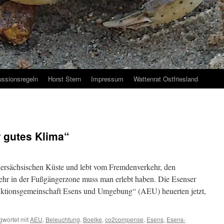
ussionsregeln
Horst Stern
Impressum
Wattenrat Ostfriesland
r gutes Klima“
iedersächsischen Küste und lebt vom Fremdenverkehr, den
hr in der Fußgängerzone muss man erlebt haben. Die Esenser
Aktionsgemeinschaft Esens und Umgebung“ (AEU) heuerten jetzt,
gwortet mit
AEU
,
Beleuchtung
,
Boelke
,
co2compense
,
Esens
,
Esens-