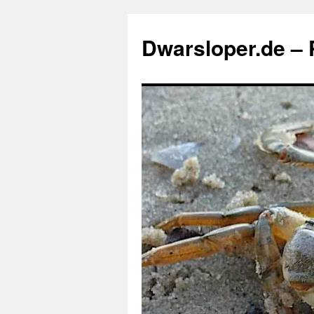
Zum
Inhalt
Dwarsloper.de – P
springen