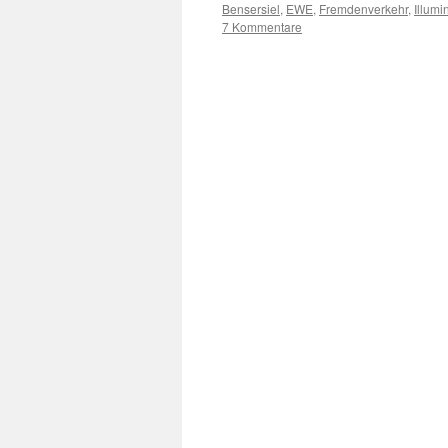
Bensersiel
,
EWE
,
Fremdenverkehr
,
Illumi
7 Kommentare