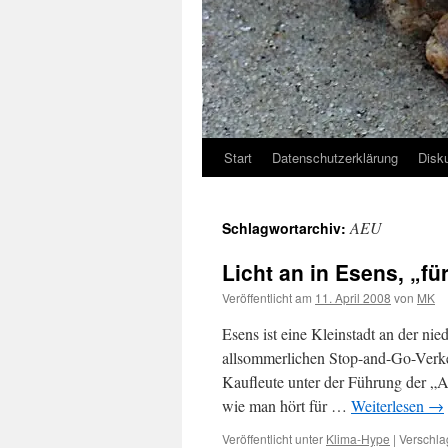
Start
Datenschutzerklärung
Disk
AEU
Schlagwortarchiv:
Licht an in Esens, „fü
Veröffentlicht am
11. April 2008
von
MK
Esens ist eine Kleinstadt an der n
allsommerlichen Stop-and-Go-Verke
Kaufleute unter der Führung der „
wie man hört für …
Weiterlesen
→
Veröffentlicht unter
Klima-Hype
|
Verschla