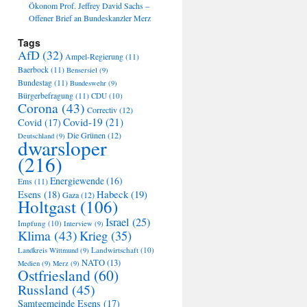
Ökonom Prof. Jeffrey David Sachs –
Offener Brief an Bundeskanzler Merz
Tags
AfD
(32)
Ampel-Regierung
(11)
Baerbock
(11)
Bensersiel
(9)
Bundestag
(11)
Bundeswehr
(9)
Bürgerbefragung
(11)
CDU
(10)
Corona
(43)
Correctiv
(12)
Covid-19
(21)
Covid
(17)
Die Grünen
(12)
Deutschland
(9)
dwarsloper
(216)
Energiewende
(16)
Ems
(11)
Habeck
(19)
Esens
(18)
Gaza
(12)
Holtgast
(106)
Israel
(25)
Impfung
(10)
Interview
(9)
Klima
(43)
Krieg
(35)
Landwirtschaft
(10)
Landkreis Wittmund
(9)
NATO
(13)
Medien
(9)
Merz
(9)
Ostfriesland
(60)
Russland
(45)
Samtgemeinde Esens
(17)