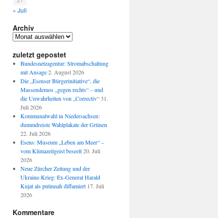
« Juli
Archiv
Archiv
zuletzt gepostet
Bundesnetzagentur: Stromabschaltung
mit Ansage
2. August 2026
Die „Esenser Bürgerinitiative“, die
Massendemos „gegen rechts“ – und
die Unwahrheiten von „Correctiv“
31.
Juli 2026
Kommunalwahl in Niedersachsen:
dummdreiste Wahlplakate der Grünen
22. Juli 2026
Esens: Museum „Leben am Meer“ –
vom Klimazeitgeist beseelt
20. Juli
2026
Neue Zürcher Zeitung und der
Ukraine-Krieg: Ex-General Harald
Kujat als putinnah diffamiert
17. Juli
2026
Kommentare