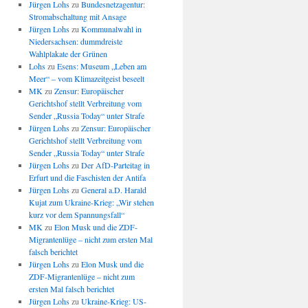
Jürgen Lohs
zu
Bundesnetzagentur:
Stromabschaltung mit Ansage
Jürgen Lohs
zu
Kommunalwahl in
Niedersachsen: dummdreiste
Wahlplakate der Grünen
Lohs
zu
Esens: Museum „Leben am
Meer“ – vom Klimazeitgeist beseelt
MK
zu
Zensur: Europäischer
Gerichtshof stellt Verbreitung vom
Sender „Russia Today“ unter Strafe
Jürgen Lohs
zu
Zensur: Europäischer
Gerichtshof stellt Verbreitung vom
Sender „Russia Today“ unter Strafe
Jürgen Lohs
zu
Der AfD-Parteitag in
Erfurt und die Faschisten der Antifa
Jürgen Lohs
zu
General a.D. Harald
Kujat zum Ukraine-Krieg: „Wir stehen
kurz vor dem Spannungsfall“
MK
zu
Elon Musk und die ZDF-
Migrantenlüge – nicht zum ersten Mal
falsch berichtet
Jürgen Lohs
zu
Elon Musk und die
ZDF-Migrantenlüge – nicht zum
ersten Mal falsch berichtet
Jürgen Lohs
zu
Ukraine-Krieg: US-