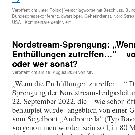
Veröffentlicht unter
Politik
|
Verschlagwortet mit
Beschluss
,
Bund
Bundespressekonferenz
,
dwarsloper
,
Geheimdienst
,
Nord Strea
für
USA
|
Kommentare deaktiviert
Sprengung
der
Nord
Nordstream-Sprengung: „Wen
Stream
Enthüllungen zutreffen…“ – v
Pipeline:
Rückblick
oder wer sonst?
und
Aktuelles
Veröffentlicht am
18. August 2024
von
MK
von
„Wenn die Enthüllungen zutreffen…“ Di
der
Bundespressekonferenz
Sprengung der Nordstream-Erdgasleitun
22. September 2022, die – wie schon öf
behauptet wurde- angeblich von einer 
vom Segelboot „Andromeda“ (Typ Bavar
vorgenommen worden sein soll, in 80 Me