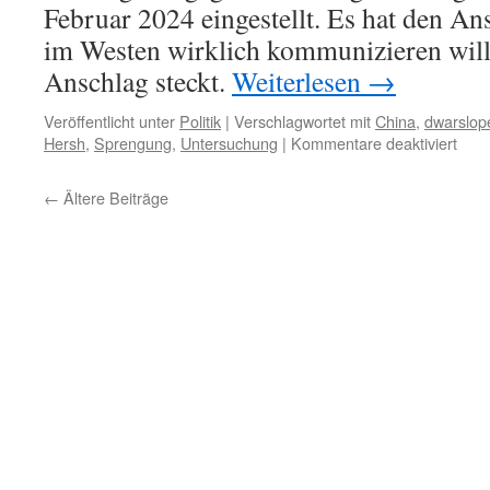
Februar 2024 eingestellt. Es hat den An
im Westen wirklich kommunizieren will
Anschlag steckt.
Weiterlesen
→
Veröffentlicht unter
Politik
|
Verschlagwortet mit
China
,
dwarslop
für
Hersh
,
Sprengung
,
Untersuchung
|
Kommentare deaktiviert
Spr
der
←
Ältere Beiträge
Nord
Pipel
Chin
forde
UN-
Unte