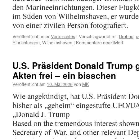
den Marineeinrichtungen. Dieser Flugkö
im Süden von Wilhelmshaven, er wurde
von einer zivilen Person fotografiert.
Veröffentlicht unter
Vermischtes
|
Verschlagwortet mit
Drohne
,
d
für
Einrichtungen
,
Wilhelmshaven
|
Kommentare deaktiviert
„Drohne
über
Wilhel
U.S. Präsident Donald Trump 
–
Akten frei – ein bisschen
und
über
Veröffentlicht am
10. Mai 2026
von
MK
andere
militäri
Wie angekündigt, hat U.S. Präsident D
Einrich
bisher als „geheim“ eingestufte UFO/U
„Donald J. Trump
Based on the tremendous interest shown, 
Secretary of War, and other relevant D