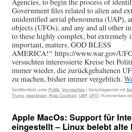
Agencies, to begin the process of identi
Government files related to alien and extr
unidentified aerial phenomena (UAP), an
objects (UFOs), and any and all other i
to these highly complex, but extremely i
important, matters. GOD BLESS
AMERICA!“ https://www.war.gov/UFO/ 
versuchten interessierte Kreise bei Pol
immer wieder, die zurückgehaltenen UF
zu machen, bisher immer vergeblich.
We
Veröffentlicht unter
Politik
,
Vermischtes
|
Verschlagwortet mit
Ak
Trump
,
dwarsloper
,
Ross Coulthart
,
UAP
,
UFO
|
Kommentare dea
Apple MacOs: Support für Inte
eingestellt – Linux belebt alt