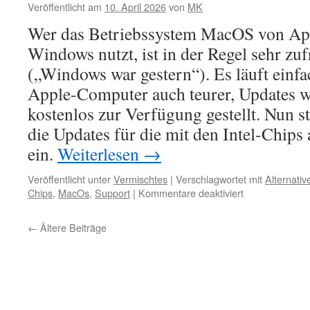
Veröffentlicht am
10. April 2026
von
MK
Wer das Betriebssystem MacOS von App
Windows nutzt, ist in der Regel sehr zu
(„Windows war gestern“). Es läuft einfa
Apple-Computer auch teurer, Updates 
kostenlos zur Verfügung gestellt. Nun s
die Updates für die mit den Intel-Chips
ein.
Weiterlesen
→
Veröffentlicht unter
Vermischtes
|
Verschlagwortet mit
Alternativ
für
Chips
,
MacOs
,
Support
|
Kommentare deaktiviert
Apple
MacOs:
←
Ältere Beiträge
Support
für
Intel-
Rechner
wird
eingestellt