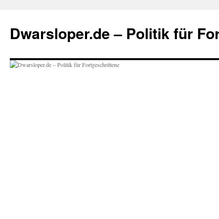
Zum
Inhalt
Dwarsloper.de – Politik für Fo
springen