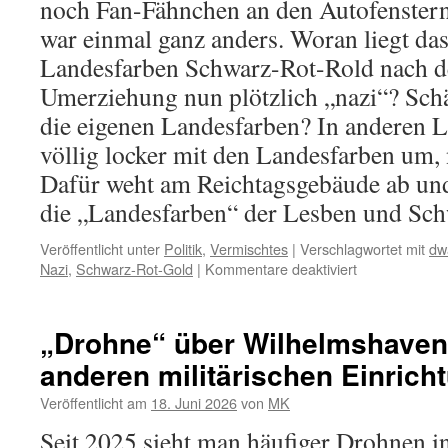
noch Fan-Fähnchen an den Autofenstern
war einmal ganz anders. Woran liegt da
Landesfarben Schwarz-Rot-Rold nach d
Umerziehung nun plötzlich „nazi“? Sch
die eigenen Landesfarben? In anderen 
völlig locker mit den Landesfarben um, 
Dafür weht am Reichtagsgebäude ab un
die „Landesfarben“ der Lesben und Sc
Veröffentlicht unter
Politik
,
Vermischtes
|
Verschlagwortet mit
dw
für
Nazi
,
Schwarz-Rot-Gold
|
Kommentare deaktiviert
Fußballweltmei
Wo
ist
„Drohne“ über Wilhelmshaven
Schwarz-
anderen militärischen Einrich
Rot-
Gold
Veröffentlicht am
18. Juni 2026
von
MK
geblieben?
Seit 2025 sieht man häufiger Drohnen 