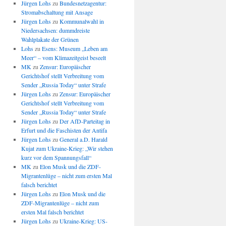
Jürgen Lohs
zu
Bundesnetzagentur:
Stromabschaltung mit Ansage
Jürgen Lohs
zu
Kommunalwahl in
Niedersachsen: dummdreiste
Wahlplakate der Grünen
Lohs
zu
Esens: Museum „Leben am
Meer“ – vom Klimazeitgeist beseelt
MK
zu
Zensur: Europäischer
Gerichtshof stellt Verbreitung vom
Sender „Russia Today“ unter Strafe
Jürgen Lohs
zu
Zensur: Europäischer
Gerichtshof stellt Verbreitung vom
Sender „Russia Today“ unter Strafe
Jürgen Lohs
zu
Der AfD-Parteitag in
Erfurt und die Faschisten der Antifa
Jürgen Lohs
zu
General a.D. Harald
Kujat zum Ukraine-Krieg: „Wir stehen
kurz vor dem Spannungsfall“
MK
zu
Elon Musk und die ZDF-
Migrantenlüge – nicht zum ersten Mal
falsch berichtet
Jürgen Lohs
zu
Elon Musk und die
ZDF-Migrantenlüge – nicht zum
ersten Mal falsch berichtet
Jürgen Lohs
zu
Ukraine-Krieg: US-