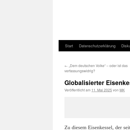
Start
Datenschutzerklärung
Disk
←
„Dem deutschen Volke“ – oder ist das
verfassungswidrig?
Globalisierter Eisenke
Veröffentlicht am
11. Mai 2025
von
MK
Zu diesem Eisenkessel, der sei