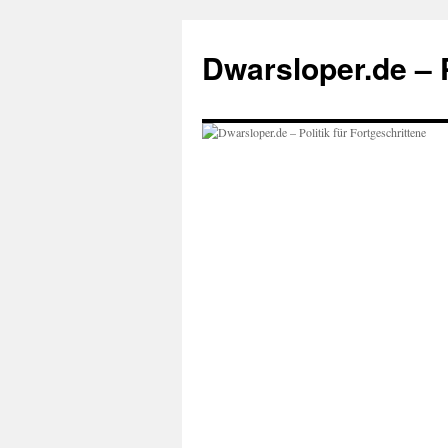
Zum
Inhalt
Dwarsloper.de – P
springen