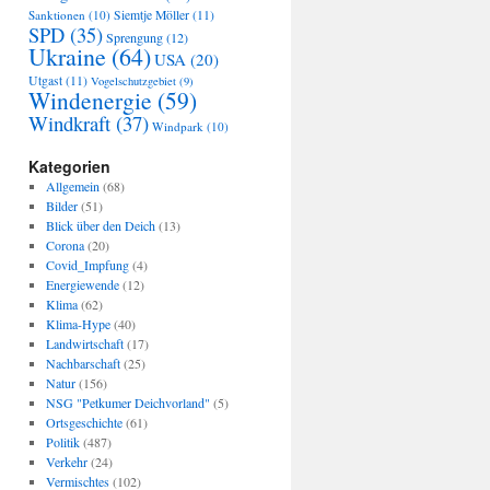
Sanktionen
(10)
Siemtje Möller
(11)
SPD
(35)
Sprengung
(12)
Ukraine
(64)
USA
(20)
Utgast
(11)
Vogelschutzgebiet
(9)
Windenergie
(59)
Windkraft
(37)
Windpark
(10)
Kategorien
Allgemein
(68)
Bilder
(51)
Blick über den Deich
(13)
Corona
(20)
Covid_Impfung
(4)
Energiewende
(12)
Klima
(62)
Klima-Hype
(40)
Landwirtschaft
(17)
Nachbarschaft
(25)
Natur
(156)
NSG "Petkumer Deichvorland"
(5)
Ortsgeschichte
(61)
Politik
(487)
Verkehr
(24)
Vermischtes
(102)