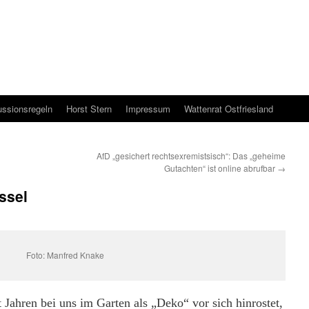
ussionsregeln
Horst Stern
Impressum
Wattenrat Ostfriesland
AfD „gesichert rechtsexremistsisch“: Das „geheime
Gutachten“ ist online abrufbar
→
ssel
Foto: Manfred Knake
t Jahren bei uns im Garten als „Deko“ vor sich hinrostet,