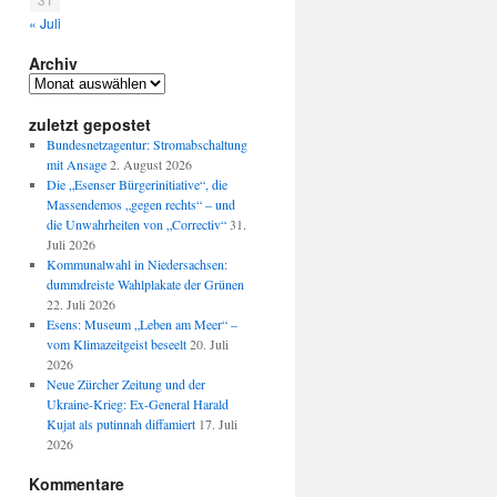
« Juli
Archiv
Archiv
zuletzt gepostet
Bundesnetzagentur: Stromabschaltung
mit Ansage
2. August 2026
Die „Esenser Bürgerinitiative“, die
Massendemos „gegen rechts“ – und
die Unwahrheiten von „Correctiv“
31.
Juli 2026
Kommunalwahl in Niedersachsen:
dummdreiste Wahlplakate der Grünen
22. Juli 2026
Esens: Museum „Leben am Meer“ –
vom Klimazeitgeist beseelt
20. Juli
2026
Neue Zürcher Zeitung und der
Ukraine-Krieg: Ex-General Harald
Kujat als putinnah diffamiert
17. Juli
2026
Kommentare