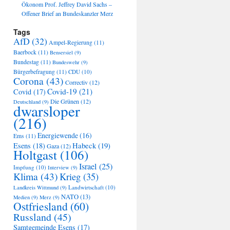
Ökonom Prof. Jeffrey David Sachs –
Offener Brief an Bundeskanzler Merz
Tags
AfD
(32)
Ampel-Regierung
(11)
Baerbock
(11)
Bensersiel
(9)
Bundestag
(11)
Bundeswehr
(9)
Bürgerbefragung
(11)
CDU
(10)
Corona
(43)
Correctiv
(12)
Covid-19
(21)
Covid
(17)
Die Grünen
(12)
Deutschland
(9)
dwarsloper
(216)
Energiewende
(16)
Ems
(11)
Habeck
(19)
Esens
(18)
Gaza
(12)
Holtgast
(106)
Israel
(25)
Impfung
(10)
Interview
(9)
Klima
(43)
Krieg
(35)
Landwirtschaft
(10)
Landkreis Wittmund
(9)
NATO
(13)
Medien
(9)
Merz
(9)
Ostfriesland
(60)
Russland
(45)
Samtgemeinde Esens
(17)