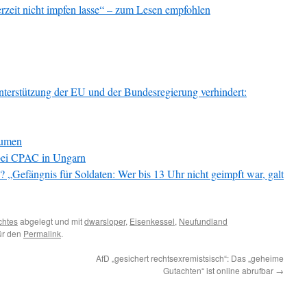
zeit nicht impfen lasse“ – zum Lesen empfohlen
erstützung der EU und der Bundesregierung verhindert:
aumen
bei CPAC in Ungarn
 „Gefängnis für Soldaten: Wer bis 13 Uhr nicht geimpft war, galt
chtes
abgelegt und mit
dwarsloper
,
Eisenkessel
,
Neufundland
für den
Permalink
.
AfD „gesichert rechtsexremistsisch“: Das „geheime
Gutachten“ ist online abrufbar
→