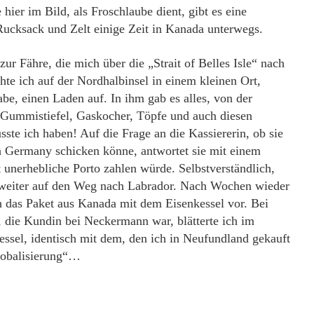
 hier im Bild, als Froschlaube dient, gibt es eine
Rucksack und Zelt einige Zeit in Kanada unterwegs.
r Fähre, die mich über die „Strait of Belles Isle“ nach
chte ich auf der Nordhalbinsel in einem kleinen Ort,
e, einen Laden auf. In ihm gab es alles, von der
 Gummistiefel, Gaskocher, Töpfe und auch diesen
ste ich haben! Auf die Frage an die Kassiererin, ob sie
 Germany schicken könne, antwortet sie mit einem
t unerhebliche Porto zahlen würde. Selbstverständlich,
 weiter auf den Weg nach Labrador. Nach Wochen wieder
 das Paket aus Kanada mit dem Eisenkessel vor. Bei
 die Kundin bei Neckermann war, blätterte ich im
ssel, identisch mit dem, den ich in Neufundland gekauft
lobalisierung“…