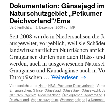
wieder
Dokumentation: Gänsejagd im
ein
Naturschutzgebiet „Petkumer
Meyer
Dampf
Deichvorland“/Ems
durch
die
Veröffentlicht am
8. Dezember 2009
von
MK
Ems
Seit 2008 wurde in Niedersachsen die J
gequäl
ausgeweitet, vorgeblich, weil sie Schäde
landwirtschaftlichen Nutzflächen anric
Graugänsen dürfen nun auch Bläss- und
werden, auch in ausgewiesenen Natursch
Graugänse und Kanadagänse auch in Vog
Europäischen …
Weiterlesen
→
Veröffentlicht unter
Natur
,
NSG "Petkumer Deichvorland"
|
Versc
Emsmarschen
,
Gänse
,
Gänsejagd
,
Gänsejäger
,
Gänsewacht
,
J
Naturschutzgebiet
,
Niedersachsen
,
Ökologischer Jagdverband
,
Deichvorland
,
Vogelschutzgebiet
,
Wasservogeljagd
|
4 Komment