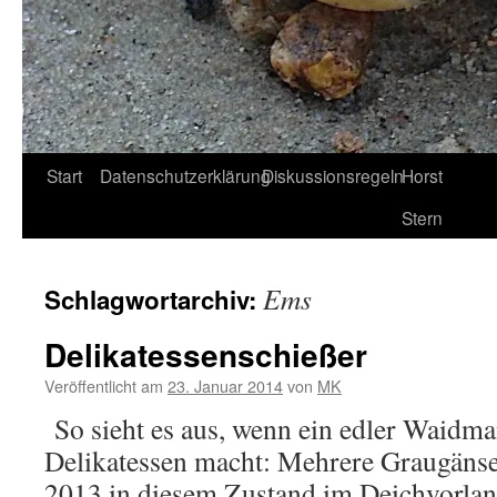
Start
Datenschutzerklärung
Diskussionsregeln
Horst
Stern
Ems
Schlagwortarchiv:
Delikatessenschießer
Veröffentlicht am
23. Januar 2014
von
MK
So sieht es aus, wenn ein edler Waidma
Delikatessen macht: Mehrere Graugän
2013 in diesem Zustand im Deichvorlan