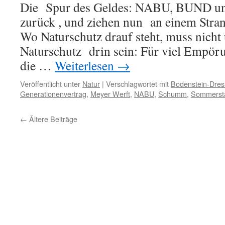
Die Spur des Geldes: NABU, BUND u
zurück , und ziehen nun an einem Stra
Wo Naturschutz drauf steht, muss nicht
Naturschutz drin sein: Für viel Empör
die …
Weiterlesen
→
Veröffentlicht unter
Natur
|
Verschlagwortet mit
Bodenstein-Dres
Generationenvertrag
,
Meyer Werft
,
NABU
,
Schumm
,
Sommerst
←
Ältere Beiträge