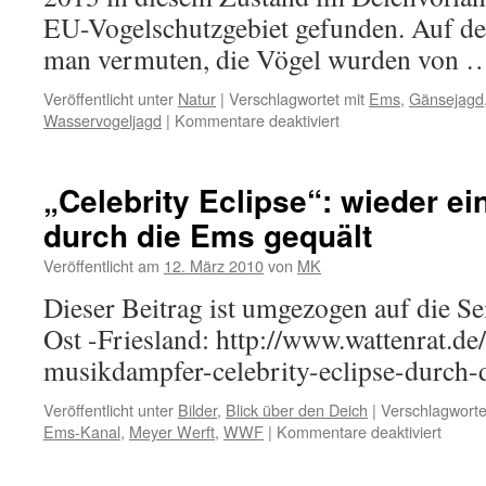
EU-Vogelschutzgebiet gefunden. Auf de
man vermuten, die Vögel wurden von
Veröffentlicht unter
Natur
|
Verschlagwortet mit
Ems
,
Gänsejagd
für
Wasservogeljagd
|
Kommentare deaktiviert
Delikatessenschießer
„Celebrity Eclipse“: wieder e
durch die Ems gequält
Veröffentlicht am
12. März 2010
von
MK
Dieser Beitrag ist umgezogen auf die Se
Ost -Friesland: http://www.wattenrat.d
musikdampfer-celebrity-eclipse-durch-d
Veröffentlicht unter
Bilder
,
Blick über den Deich
|
Verschlagworte
für
Ems-Kanal
,
Meyer Werft
,
WWF
|
Kommentare deaktiviert
„Celeb
Eclips