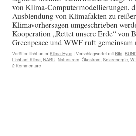
von Klima-Computermodellierungen, di
Ausblendung von Klimafakten zu reißer
Klimavorhersagen umgeschrieben werde
Kooperation „Rettet unsere Erde“ von
Greenpeace und WWF ruft gemeinsam
Veröffentlicht unter
Klima-Hype
|
Verschlagwortet mit
Bild
,
BUN
Licht an! Klima
,
NABU
,
Naturstrom
,
Ökostrom
,
Solarenergie
,
Wi
2 Kommentare