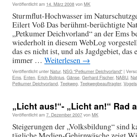
Veröffentlicht am
14. März 2008
von
MK
Sturmflut-Hochwasser im Naturschutzge
Eilert Voß Das berühmt-berüchtigte Nat
„Petkumer Deichvorland“ an der Ems 
wiederholt in diesem WebLog vorgestellt
das es nicht ist, und als Jagdgebiet, das e
immer …
Weiterlesen
→
Veröffentlicht unter
Natur
,
NSG "Petkumer Deichvorland"
|
Versc
Ems
,
Enten
,
Erich Bolinius
,
Gänse
,
Gerhard Fischer
,
NABU
,
Nat
Petkumer Deichvorland
,
Teekweg
,
Teekwegbeauftragter
,
Vogels
„Licht aus!“- „Licht an!“ Rad 
Veröffentlicht am
7. Dezember 2007
von
MK
Steigerungen der „Volksbildung“ sind 
tägliche Medien-Gehirnwäsche zeigt W