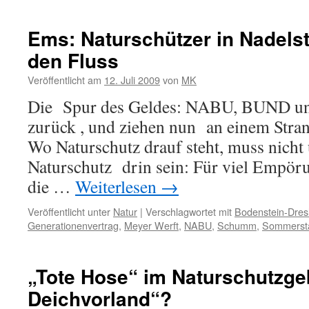
„Celeb
Eclips
wieder
Ems: Naturschützer in Nadelst
ein
den Fluss
Meyer
Dampf
Veröffentlicht am
12. Juli 2009
von
MK
durch
die
Die Spur des Geldes: NABU, BUND u
Ems
zurück , und ziehen nun an einem Stra
gequäl
Wo Naturschutz drauf steht, muss nicht
Naturschutz drin sein: Für viel Empör
die …
Weiterlesen
→
Veröffentlicht unter
Natur
|
Verschlagwortet mit
Bodenstein-Dres
Generationenvertrag
,
Meyer Werft
,
NABU
,
Schumm
,
Sommerst
„Tote Hose“ im Naturschutzge
Deichvorland“?