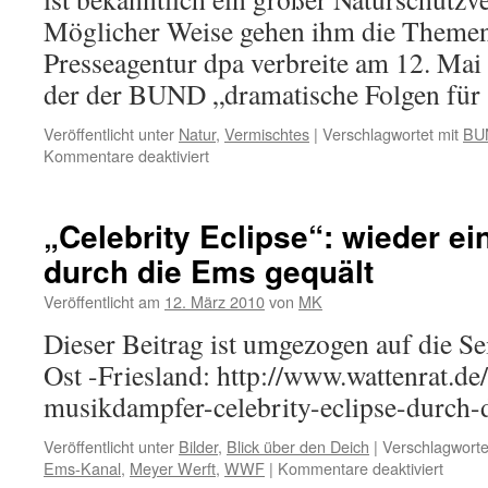
Möglicher Weise gehen ihm die Themen
Presseagentur dpa verbreite am 12. Mai
der der BUND „dramatische Folgen fü
Veröffentlicht unter
Natur
,
Vermischtes
|
Verschlagwortet mit
BU
für
Kommentare deaktiviert
Der
BUND
und
„Celebrity Eclipse“: wieder e
die
durch die Ems gequält
Dramatik
des
Veröffentlicht am
12. März 2010
von
MK
Jungvogellebens
in
Dieser Beitrag ist umgezogen auf die Se
zugigen
Ost -Friesland: http://www.wattenrat.d
Nistkästen
musikdampfer-celebrity-eclipse-durch-d
Veröffentlicht unter
Bilder
,
Blick über den Deich
|
Verschlagworte
für
Ems-Kanal
,
Meyer Werft
,
WWF
|
Kommentare deaktiviert