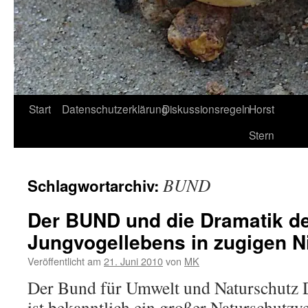
Start
Datenschutzerklärung
Diskussionsregeln
Horst
Stern
BUND
Schlagwortarchiv:
Der BUND und die Dramatik d
Jungvogellebens in zugigen N
Veröffentlicht am
21. Juni 2010
von
MK
Der Bund für Umwelt und Naturschutz
ist bekanntlich ein großer Naturschutzv