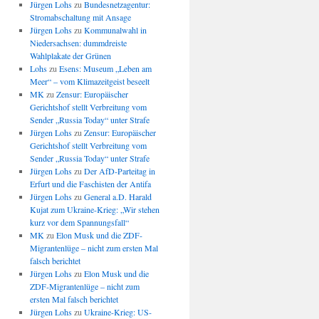
Jürgen Lohs
zu
Bundesnetzagentur:
Stromabschaltung mit Ansage
Jürgen Lohs
zu
Kommunalwahl in
Niedersachsen: dummdreiste
Wahlplakate der Grünen
Lohs
zu
Esens: Museum „Leben am
Meer“ – vom Klimazeitgeist beseelt
MK
zu
Zensur: Europäischer
Gerichtshof stellt Verbreitung vom
Sender „Russia Today“ unter Strafe
Jürgen Lohs
zu
Zensur: Europäischer
Gerichtshof stellt Verbreitung vom
Sender „Russia Today“ unter Strafe
Jürgen Lohs
zu
Der AfD-Parteitag in
Erfurt und die Faschisten der Antifa
Jürgen Lohs
zu
General a.D. Harald
Kujat zum Ukraine-Krieg: „Wir stehen
kurz vor dem Spannungsfall“
MK
zu
Elon Musk und die ZDF-
Migrantenlüge – nicht zum ersten Mal
falsch berichtet
Jürgen Lohs
zu
Elon Musk und die
ZDF-Migrantenlüge – nicht zum
ersten Mal falsch berichtet
Jürgen Lohs
zu
Ukraine-Krieg: US-