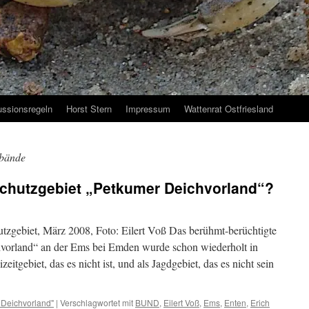
ussionsregeln
Horst Stern
Impressum
Wattenrat Ostfriesland
rbände
schutzgebiet „Petkumer Deichvorland“?
tzgebiet, März 2008, Foto: Eilert Voß Das berühmt-berüchtigte
vorland“ an der Ems bei Emden wurde schon wiederholt in
itgebiet, das es nicht ist, und als Jagdgebiet, das es nicht sein
Deichvorland"
|
Verschlagwortet mit
BUND
,
Eilert Voß
,
Ems
,
Enten
,
Erich