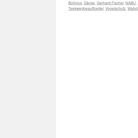
Bolinius
,
Gänse
,
Gerhard Fischer
,
NABU
,
Teekwegbeauftragter
,
Vogelschutz
,
Watvö