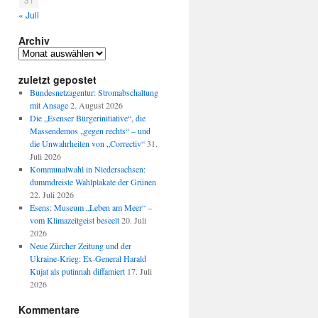
« Juli
Archiv
Archiv
zuletzt gepostet
Bundesnetzagentur: Stromabschaltung
mit Ansage
2. August 2026
Die „Esenser Bürgerinitiative“, die
Massendemos „gegen rechts“ – und
die Unwahrheiten von „Correctiv“
31.
Juli 2026
Kommunalwahl in Niedersachsen:
dummdreiste Wahlplakate der Grünen
22. Juli 2026
Esens: Museum „Leben am Meer“ –
vom Klimazeitgeist beseelt
20. Juli
2026
Neue Zürcher Zeitung und der
Ukraine-Krieg: Ex-General Harald
Kujat als putinnah diffamiert
17. Juli
2026
Kommentare