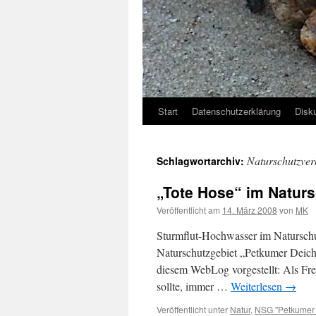
Start
Datenschutzerklärung
Disk
Naturschutzve
Schlagwortarchiv:
„Tote Hose“ im Natur
Veröffentlicht am
14. März 2008
von
MK
Sturmflut-Hochwasser im Naturschu
Naturschutzgebiet „Petkumer Deich
diesem WebLog vorgestellt: Als Freize
sollte, immer …
Weiterlesen
→
Veröffentlicht unter
Natur
,
NSG "Petkumer 