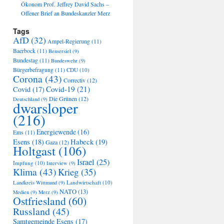
Ökonom Prof. Jeffrey David Sachs –
Offener Brief an Bundeskanzler Merz
Tags
AfD
(32)
Ampel-Regierung
(11)
Baerbock
(11)
Bensersiel
(9)
Bundestag
(11)
Bundeswehr
(9)
Bürgerbefragung
(11)
CDU
(10)
Corona
(43)
Correctiv
(12)
Covid-19
(21)
Covid
(17)
Die Grünen
(12)
Deutschland
(9)
dwarsloper
(216)
Energiewende
(16)
Ems
(11)
Habeck
(19)
Esens
(18)
Gaza
(12)
Holtgast
(106)
Israel
(25)
Impfung
(10)
Interview
(9)
Klima
(43)
Krieg
(35)
Landwirtschaft
(10)
Landkreis Wittmund
(9)
NATO
(13)
Medien
(9)
Merz
(9)
Ostfriesland
(60)
Russland
(45)
Samtgemeinde Esens
(17)