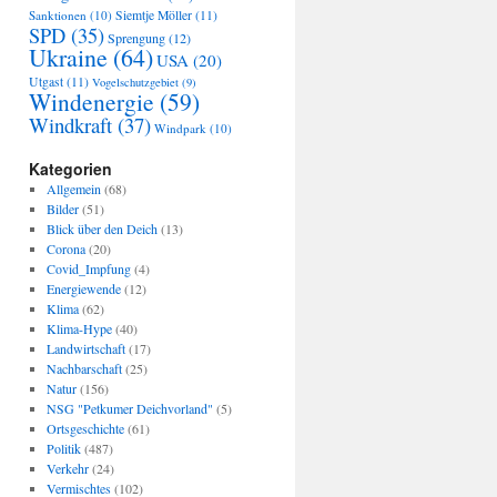
Sanktionen
(10)
Siemtje Möller
(11)
SPD
(35)
Sprengung
(12)
Ukraine
(64)
USA
(20)
Utgast
(11)
Vogelschutzgebiet
(9)
Windenergie
(59)
Windkraft
(37)
Windpark
(10)
Kategorien
Allgemein
(68)
Bilder
(51)
Blick über den Deich
(13)
Corona
(20)
Covid_Impfung
(4)
Energiewende
(12)
Klima
(62)
Klima-Hype
(40)
Landwirtschaft
(17)
Nachbarschaft
(25)
Natur
(156)
NSG "Petkumer Deichvorland"
(5)
Ortsgeschichte
(61)
Politik
(487)
Verkehr
(24)
Vermischtes
(102)