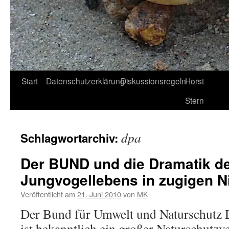
Start
Datenschutzerklärung
Diskussionsregeln
Horst
Stern
dpa
Schlagwortarchiv:
Der BUND und die Dramatik d
Jungvogellebens in zugigen N
Veröffentlicht am
21. Juni 2010
von
MK
Der Bund für Umwelt und Naturschutz
ist bekanntlich ein großer Naturschutzv