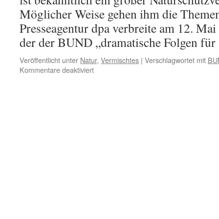
Möglicher Weise gehen ihm die Themen
Presseagentur dpa verbreite am 12. Mai
der der BUND „dramatische Folgen fü
Veröffentlicht unter
Natur
,
Vermischtes
|
Verschlagwortet mit
BU
für
Kommentare deaktiviert
Der
BUND
und
die
Dramatik
des
Jungvogellebens
in
zugigen
Nistkästen