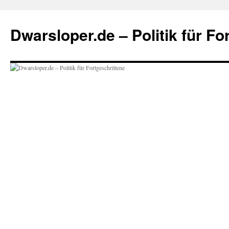
Zum
Inhalt
Dwarsloper.de – Politik für Fo
springen