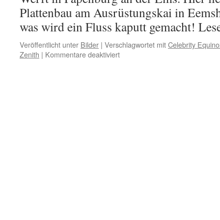
Plattenbau am Ausrüstungskai in Eems
was wird ein Fluss kaputt gemacht! Le
Veröffentlicht unter
Bilder
|
Verschlagwortet mit
Celebrity Equino
für
Zenith
|
Kommentare deaktiviert
Plattenbau
„de
luxe“