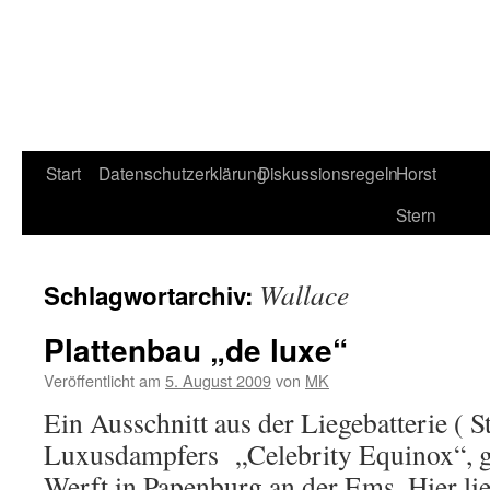
Start
Datenschutzerklärung
Diskussionsregeln
Horst
Stern
Wallace
Schlagwortarchiv:
Plattenbau „de luxe“
Veröffentlicht am
5. August 2009
von
MK
Ein Ausschnitt aus der Liegebatterie ( 
Luxusdampfers „Celebrity Equinox“, g
Werft in Papenburg an der Ems. Hier l