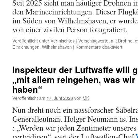
Seit 2025 sieht man häufiger Drohnen 
den Marineeinrichtungen. Dieser Flugkö
im Süden von Wilhelmshaven, er wurde
von einer zivilen Person fotografiert.
Veröffentlicht unter
Vermischtes
|
Verschlagwortet mit
Drohne
,
d
für
Einrichtungen
,
Wilhelmshaven
|
Kommentare deaktiviert
„Drohne
über
Wilhel
Inspekteur der Luftwaffe will
–
„mit allem reingehen, was wir
und
über
haben“
andere
militäri
Veröffentlicht am
17. Juni 2026
von
MK
Einrich
Nun dreht noch ein nassforscher Säbelra
Generalleutnant Holger Neumann ist Ins
: „Werden wir jeden Zentimeter unseres
verteidigen“, sagt der Luftwaffen-Chef