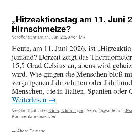
„Hitzeaktionstag am 11. Juni 
Hirnschmelze?
Veröffentlicht am
11. Juni 2026
von
MK
Heute, am 11. Juni 2026, ist „Hitzeaktio
jemand? Derzeit zeigt das Thermometer 
15,5 Grad Celsius an, abens wird geheiz
wird. Wie gingen die Menschen bloß mi
vergangenen Jahrzehnten oder Jahrhund
Menschen, die in Italien, Spanien oder
Weiterlesen
→
Veröffentlicht unter
Klima
,
Klima-Hype
|
Verschlagwortet mit
dwa
für
Kommentare deaktiviert
„Hitzeaktionstag
am
←
Ältere Beiträge