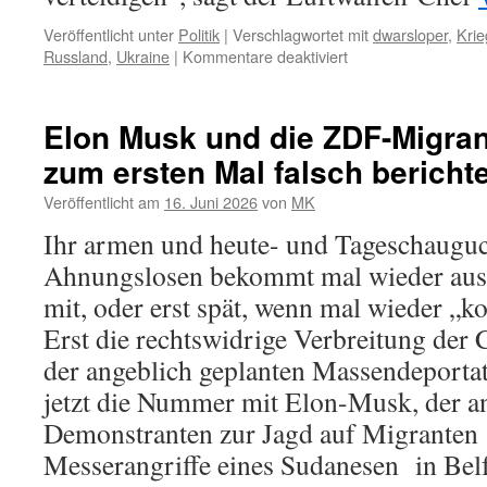
Veröffentlicht unter
Politik
|
Verschlagwortet mit
dwarsloper
,
Krie
für
Russland
,
Ukraine
|
Kommentare deaktiviert
Inspekteur
der
Luftwaffe
Elon Musk und die ZDF-Migran
will
zum ersten Mal falsch berichte
gegen
Russland
Veröffentlicht am
16. Juni 2026
von
MK
„mit
allem
Ihr armen und heute- und Tageschauguc
reingehen,
Ahnungslosen bekommt mal wieder aus d
was
wir
mit, oder erst spät, wenn mal wieder „k
in
Erst die rechtswidrige Verbreitung der
Deutschland
haben“
der angeblich geplanten Massendeporta
jetzt die Nummer mit Elon-Musk, der a
Demonstranten zur Jagd auf Migranten
Messerangriffe eines Sudanesen in Bel