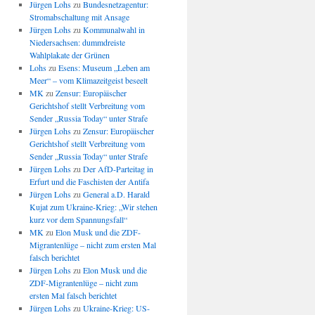
Jürgen Lohs
zu
Bundesnetzagentur:
Stromabschaltung mit Ansage
Jürgen Lohs
zu
Kommunalwahl in
Niedersachsen: dummdreiste
Wahlplakate der Grünen
Lohs
zu
Esens: Museum „Leben am
Meer“ – vom Klimazeitgeist beseelt
MK
zu
Zensur: Europäischer
Gerichtshof stellt Verbreitung vom
Sender „Russia Today“ unter Strafe
Jürgen Lohs
zu
Zensur: Europäischer
Gerichtshof stellt Verbreitung vom
Sender „Russia Today“ unter Strafe
Jürgen Lohs
zu
Der AfD-Parteitag in
Erfurt und die Faschisten der Antifa
Jürgen Lohs
zu
General a.D. Harald
Kujat zum Ukraine-Krieg: „Wir stehen
kurz vor dem Spannungsfall“
MK
zu
Elon Musk und die ZDF-
Migrantenlüge – nicht zum ersten Mal
falsch berichtet
Jürgen Lohs
zu
Elon Musk und die
ZDF-Migrantenlüge – nicht zum
ersten Mal falsch berichtet
Jürgen Lohs
zu
Ukraine-Krieg: US-