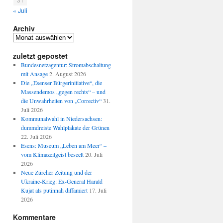
« Juli
Archiv
Archiv
zuletzt gepostet
Bundesnetzagentur: Stromabschaltung
mit Ansage
2. August 2026
Die „Esenser Bürgerinitiative“, die
Massendemos „gegen rechts“ – und
die Unwahrheiten von „Correctiv“
31.
Juli 2026
Kommunalwahl in Niedersachsen:
dummdreiste Wahlplakate der Grünen
22. Juli 2026
Esens: Museum „Leben am Meer“ –
vom Klimazeitgeist beseelt
20. Juli
2026
Neue Zürcher Zeitung und der
Ukraine-Krieg: Ex-General Harald
Kujat als putinnah diffamiert
17. Juli
2026
Kommentare