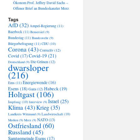
Ökonom Prof. Jeffrey David Sachs –
Offener Brief an Bundeskanzler Merz
Tags
AfD
(32)
Ampel-Regierung
(11)
Baerbock
(11)
Bensersiel
(9)
Bundestag
(11)
Bundeswehr
(9)
Bürgerbefragung
(11)
CDU
(10)
Corona
(43)
Correctiv
(12)
Covid-19
(21)
Covid
(17)
Die Grünen
(12)
Deutschland
(9)
dwarsloper
(216)
Energiewende
(16)
Ems
(11)
Habeck
(19)
Esens
(18)
Gaza
(12)
Holtgast
(106)
Israel
(25)
Impfung
(10)
Interview
(9)
Klima
(43)
Krieg
(35)
Landwirtschaft
(10)
Landkreis Wittmund
(9)
NATO
(13)
Medien
(9)
Merz
(9)
Ostfriesland
(60)
Russland
(45)
Samtgemeinde Esens
(17)