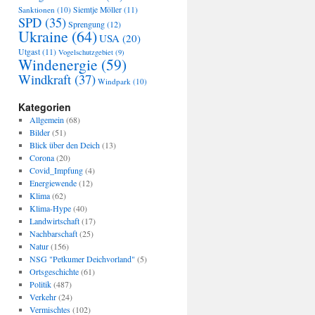
Sanktionen
(10)
Siemtje Möller
(11)
SPD
(35)
Sprengung
(12)
Ukraine
(64)
USA
(20)
Utgast
(11)
Vogelschutzgebiet
(9)
Windenergie
(59)
Windkraft
(37)
Windpark
(10)
Kategorien
Allgemein
(68)
Bilder
(51)
Blick über den Deich
(13)
Corona
(20)
Covid_Impfung
(4)
Energiewende
(12)
Klima
(62)
Klima-Hype
(40)
Landwirtschaft
(17)
Nachbarschaft
(25)
Natur
(156)
NSG "Petkumer Deichvorland"
(5)
Ortsgeschichte
(61)
Politik
(487)
Verkehr
(24)
Vermischtes
(102)