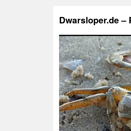
Zum
Inhalt
Dwarsloper.de – P
springen