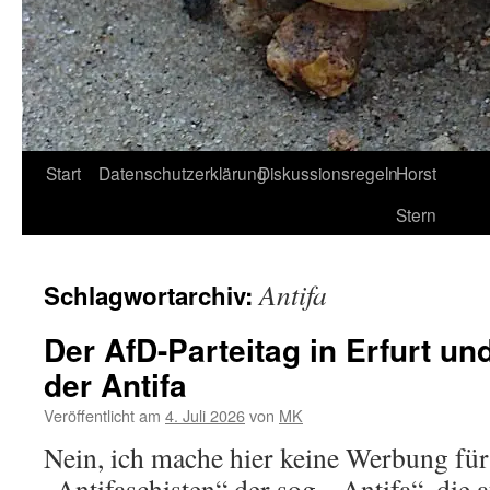
Start
Datenschutzerklärung
Diskussionsregeln
Horst
Stern
Antifa
Schlagwortarchiv:
Der AfD-Parteitag in Erfurt un
der Antifa
Veröffentlicht am
4. Juli 2026
von
MK
Nein, ich mache hier keine Werbung für 
„Antifaschisten“ der sog. „Antifa“, die 