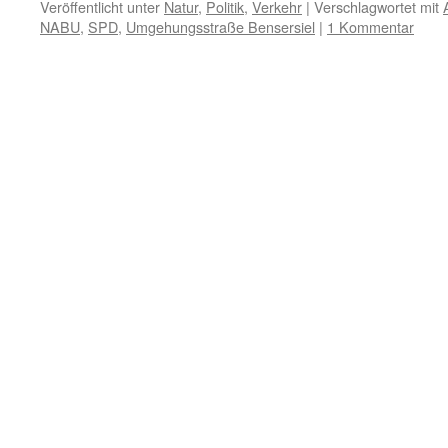
Veröffentlicht unter
Natur
,
Politik
,
Verkehr
|
Verschlagwortet mit
NABU
,
SPD
,
Umgehungsstraße Bensersiel
|
1 Kommentar