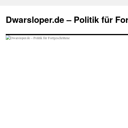
Zum
Inhalt
Dwarsloper.de – Politik für Fo
springen