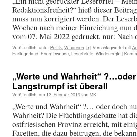
„Ein nicht gedruckter Leserbrief – Mei
Redaktionsfreiheit?“ hieß dieser Beitra
muss nun korrigiert werden. Der Leserbr
Wochen nach meiner Einreichung nun d
vom 07. Mai 2022 gedruckt, nur: Nach
Veröffentlicht unter
Politik
,
Windenergie
|
Verschlagwortet mit
An
Harlingerland
,
Energiewende
,
Leserbriefe
,
Windenergie
|
Kommen
„Werte und Wahrheit“ ?…oder
Langstrumpf ist überall
Veröffentlicht am
12. Februar 2016
von
MK
„Werte und Wahrheit“ ?… oder doch nu
Wahrheit? Die Flüchtlingsdebatte hat d
ostfriesischen Provinz erreicht, mit ei
Facetten, die dazu beitrugen, die bekan