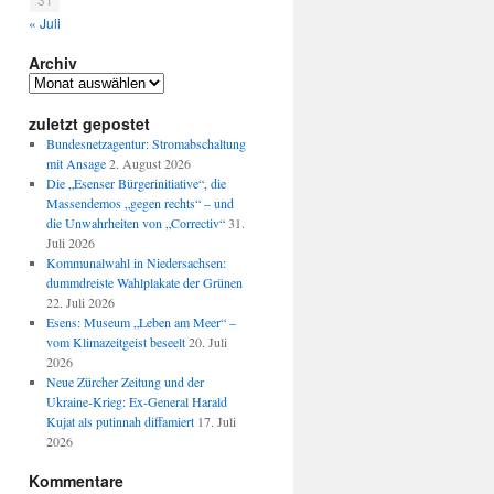
« Juli
Archiv
Archiv
zuletzt gepostet
Bundesnetzagentur: Stromabschaltung
mit Ansage
2. August 2026
Die „Esenser Bürgerinitiative“, die
Massendemos „gegen rechts“ – und
die Unwahrheiten von „Correctiv“
31.
Juli 2026
Kommunalwahl in Niedersachsen:
dummdreiste Wahlplakate der Grünen
22. Juli 2026
Esens: Museum „Leben am Meer“ –
vom Klimazeitgeist beseelt
20. Juli
2026
Neue Zürcher Zeitung und der
Ukraine-Krieg: Ex-General Harald
Kujat als putinnah diffamiert
17. Juli
2026
Kommentare