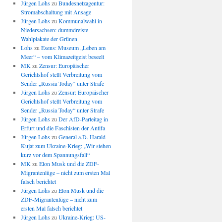
Jürgen Lohs
zu
Bundesnetzagentur:
Stromabschaltung mit Ansage
Jürgen Lohs
zu
Kommunalwahl in
Niedersachsen: dummdreiste
Wahlplakate der Grünen
Lohs
zu
Esens: Museum „Leben am
Meer“ – vom Klimazeitgeist beseelt
MK
zu
Zensur: Europäischer
Gerichtshof stellt Verbreitung vom
Sender „Russia Today“ unter Strafe
Jürgen Lohs
zu
Zensur: Europäischer
Gerichtshof stellt Verbreitung vom
Sender „Russia Today“ unter Strafe
Jürgen Lohs
zu
Der AfD-Parteitag in
Erfurt und die Faschisten der Antifa
Jürgen Lohs
zu
General a.D. Harald
Kujat zum Ukraine-Krieg: „Wir stehen
kurz vor dem Spannungsfall“
MK
zu
Elon Musk und die ZDF-
Migrantenlüge – nicht zum ersten Mal
falsch berichtet
Jürgen Lohs
zu
Elon Musk und die
ZDF-Migrantenlüge – nicht zum
ersten Mal falsch berichtet
Jürgen Lohs
zu
Ukraine-Krieg: US-