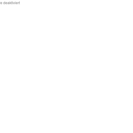
für
 deaktiviert
Merkels
Möpse,
Schröders
Schniedel