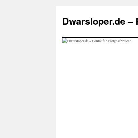
Zum
Inhalt
Dwarsloper.de – P
springen