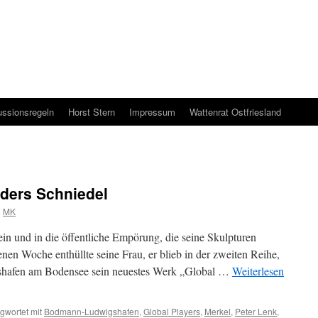
ussionsregeln
Horst Stern
Impressum
Wattenrat Ostfriesland
ders Schniedel
n
MK
tein und in die öffentliche Empörung, die seine Skulpturen
nen Woche enthüllte seine Frau, er blieb in der zweiten Reihe,
afen am Bodensee sein neuestes Werk „Global …
Weiterlesen
gwortet mit
Bodmann-Ludwigshafen
,
Global Players
,
Merkel
,
Peter Lenk
,