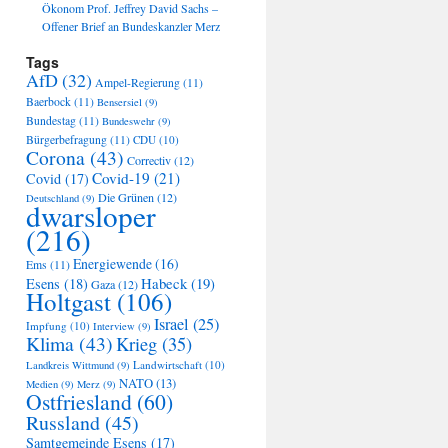
Ökonom Prof. Jeffrey David Sachs –
Offener Brief an Bundeskanzler Merz
Tags
AfD
(32)
Ampel-Regierung
(11)
Baerbock
(11)
Bensersiel
(9)
Bundestag
(11)
Bundeswehr
(9)
Bürgerbefragung
(11)
CDU
(10)
Corona
(43)
Correctiv
(12)
Covid-19
(21)
Covid
(17)
Die Grünen
(12)
Deutschland
(9)
dwarsloper
(216)
Energiewende
(16)
Ems
(11)
Habeck
(19)
Esens
(18)
Gaza
(12)
Holtgast
(106)
Israel
(25)
Impfung
(10)
Interview
(9)
Klima
(43)
Krieg
(35)
Landwirtschaft
(10)
Landkreis Wittmund
(9)
NATO
(13)
Medien
(9)
Merz
(9)
Ostfriesland
(60)
Russland
(45)
Samtgemeinde Esens
(17)