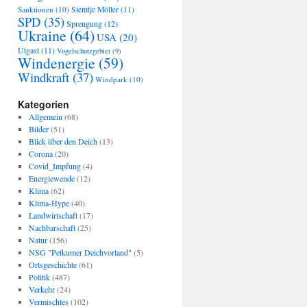
Sanktionen
(10)
Siemtje Möller
(11)
SPD
(35)
Sprengung
(12)
Ukraine
(64)
USA
(20)
Utgast
(11)
Vogelschutzgebiet
(9)
Windenergie
(59)
Windkraft
(37)
Windpark
(10)
Kategorien
Allgemein
(68)
Bilder
(51)
Blick über den Deich
(13)
Corona
(20)
Covid_Impfung
(4)
Energiewende
(12)
Klima
(62)
Klima-Hype
(40)
Landwirtschaft
(17)
Nachbarschaft
(25)
Natur
(156)
NSG "Petkumer Deichvorland"
(5)
Ortsgeschichte
(61)
Politik
(487)
Verkehr
(24)
Vermischtes
(102)