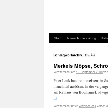
Start
Datenschutzerklärung
Disk
Merkel
Schlagwortarchiv:
Merkels Möpse, Schrö
Veröffentlicht am
19. September 2008
vo
Peter Lenk haut rein, meistens in S
manchmal auslösen. In der vergange
am Rathaus von Bodmann-Ludwigsh
→
Veröffentlicht unter
Vermischtes
|
Verschla