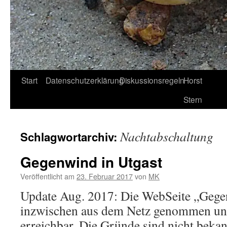
Start
Datenschutzerklärung
Diskussionsregeln
Horst
Stern
Nachtabschaltung
Schlagwortarchiv:
Gegenwind in Utgast
Veröffentlicht am
23. Februar 2017
von
MK
Update Aug. 2017: Die WebSeite „Gege
inzwischen aus dem Netz genommen und
erreichbar. Die Gründe sind nicht bekann