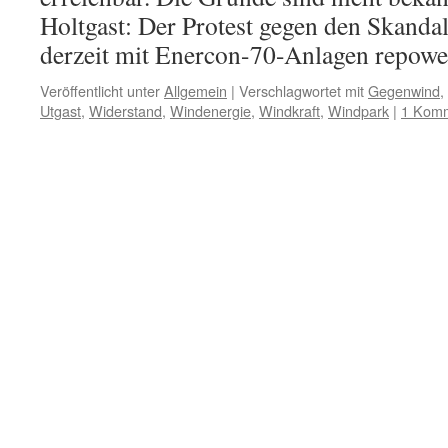
Holtgast: Der Protest gegen den Skanda
derzeit mit Enercon-70-Anlagen repow
Veröffentlicht unter
Allgemein
|
Verschlagwortet mit
Gegenwind
,
Utgast
,
Widerstand
,
Windenergie
,
Windkraft
,
Windpark
|
1 Kom