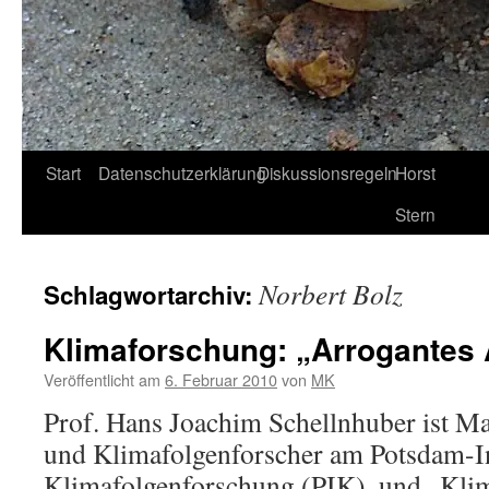
Start
Datenschutzerklärung
Diskussionsregeln
Horst
Stern
Norbert Bolz
Schlagwortarchiv:
Klimaforschung: „Arrogantes
Veröffentlicht am
6. Februar 2010
von
MK
Prof. Hans Joachim Schellnhuber ist Ma
und Klimafolgenforscher am Potsdam-In
Klimafolgenforschung (PIK), und „Kli