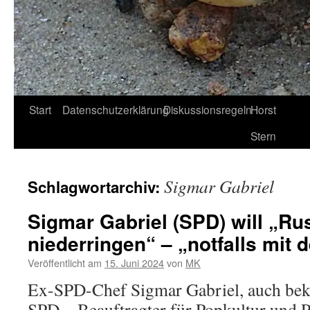
Start
Datenschutzerklärung
Diskussionsregeln
Horst
Stern
Sigmar Gabriel
Schlagwortarchiv:
Sigmar Gabriel (SPD) will „Ru
niederringen“ – „notfalls mit
Veröffentlicht am
15. Juni 2024
von
MK
Ex-SPD-Chef Sigmar Gabriel, auch beka
SPD- „Beauftragter für Popkultur und Po