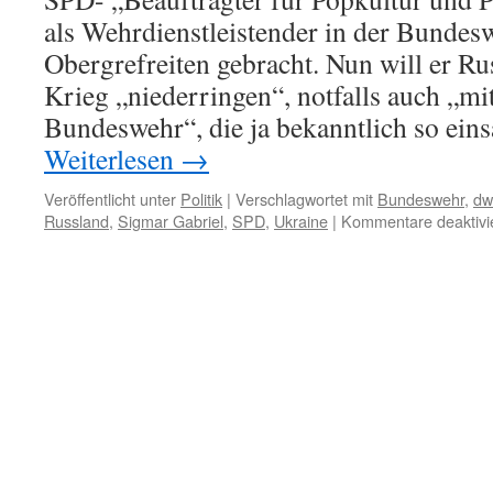
als Wehrdienstleistender in der Bundes
Obergrefreiten gebracht. Nun will er R
Krieg „niederringen“, notfalls auch „mit
Bundeswehr“, die ja bekanntlich so einsa
Weiterlesen
→
Veröffentlicht unter
Politik
|
Verschlagwortet mit
Bundeswehr
,
dw
Russland
,
Sigmar Gabriel
,
SPD
,
Ukraine
|
Kommentare deaktivi