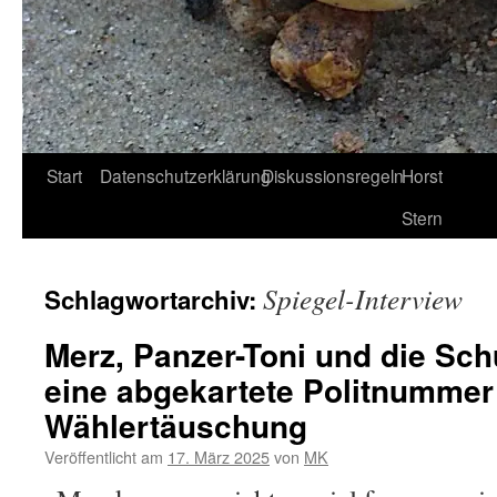
Start
Datenschutzerklärung
Diskussionsregeln
Horst
Stern
Spiegel-Interview
Schlagwortarchiv:
Merz, Panzer-Toni und die Sc
eine abgekartete Politnummer
Wählertäuschung
Veröffentlicht am
17. März 2025
von
MK