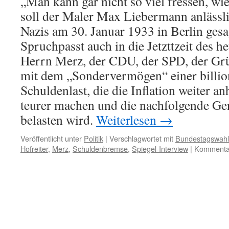
„Man kann gar nicht so viel fressen, w
soll der Maler Max Liebermann anlässli
Nazis am 30. Januar 1933 in Berlin gesa
Spruchpasst auch in die Jetzttzeit des h
Herrn Merz, der CDU, der SPD, der Gr
mit dem „Sondervermögen“ einer billi
Schuldenlast, die die Inflation weiter a
teurer machen und die nachfolgende Gen
belasten wird.
Weiterlesen
→
Veröffentlicht unter
Politik
|
Verschlagwortet mit
Bundestagswahl
Hofreiter
,
Merz
,
Schuldenbremse
,
Spiegel-Interview
|
Kommentar