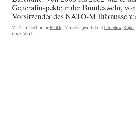
Generalinspekteur der Bundeswehr, von
Vorsitzender des NATO-Militärausschus
Veröffentlicht unter
Politik
|
Verschlagwortet mit
Interview
,
Kujat
,
für
deaktiviert
Ex-
Generalinspekteur
der
Bundeswehr
Kujat:
Ukraine
mit
riesigen
Verlusten,
Selenskyj
kann
Krieg
nicht
gewinnen!