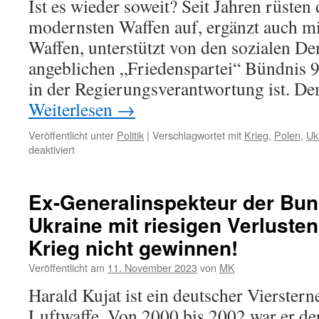
Ist es wieder soweit? Seit Jahren rüste
modernsten Waffen auf, ergänzt auch m
Waffen, unterstützt von den sozialen D
angeblichen „Friedenspartei“ Bündnis 9
in der Regierungsverantwortung ist. 
Weiterlesen
→
Veröffentlicht unter
Politik
|
Verschlagwortet mit
Krieg
,
Polen
,
Uk
für
deaktiviert
„Polen
bereitet
sich
Ex-Generalinspekteur der Bun
auf
Ukraine mit riesigen Verluste
drohenden
Krieg
Krieg nicht gewinnen!
mit
Russland
Veröffentlicht am
11. November 2023
von
MK
vor“
Harald Kujat ist ein deutscher Vierstern
Luftwaffe. Von 2000 bis 2002 war er de