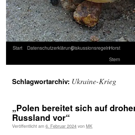
Start
Datenschutzerklärung
Diskussionsregeln
Horst
Stern
Ukraine-Krieg
Schlagwortarchiv:
„Polen bereitet sich auf droh
Russland vor“
Veröffentlicht am
6. Februar 2024
von
MK