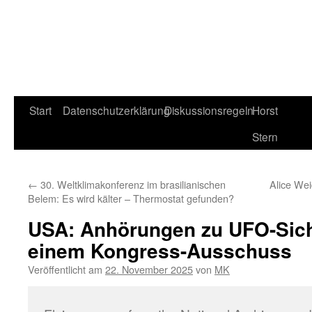
Start
Datenschutzerklärung
Diskussionsregeln
Horst
Stern
←
30. Weltklimakonferenz im brasilianischen
Alice Wei
Belem: Es wird kälter – Thermostat gefunden?
USA: Anhörungen zu UFO-Sic
einem Kongress-Ausschuss
Veröffentlicht am
22. November 2025
von
MK