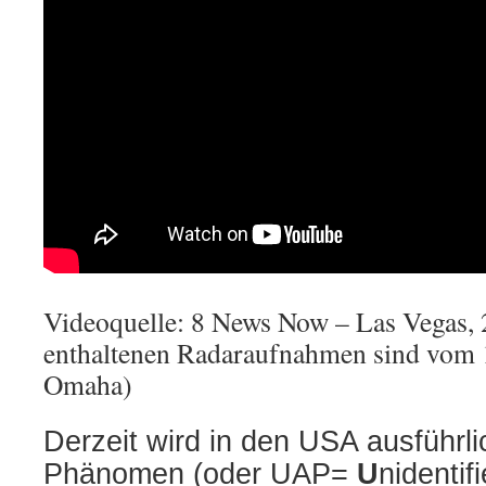
Videoquelle: 8 News Now – Las Vegas,
enthaltenen Radaraufnahmen sind vom 1
Omaha)
Derzeit wird
in den USA
ausführl
Phänomen (oder UAP=
U
nidentif