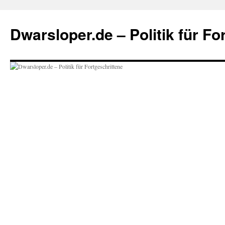
Zum
Inhalt
Dwarsloper.de – Politik für Fo
springen