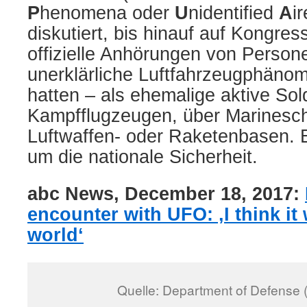
P
henomena oder
U
nidentified
A
i
diskutiert, bis hinauf auf Kongre
offizielle Anhörungen von Person
unerklärliche Luftfahrzeugphäno
hatten – als ehemalige aktive So
Kampfflugzeugen, über Marinesch
Luftwaffen- oder Raketenbasen. 
um die nationale Sicherheit.
abc News,
December 18, 2017:
encounter with UFO: ‚I think it
world‘
Quelle: Department of Defense 