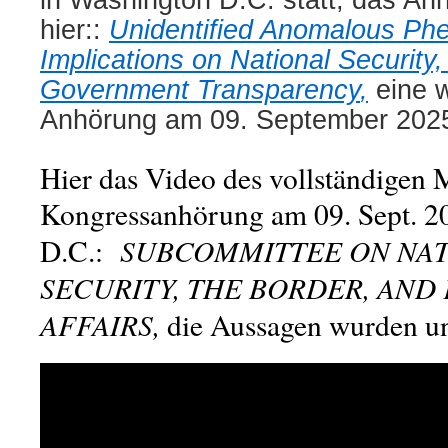
in Washington D.C. statt, das An
hier::
Unidentified Anomalous Ph
Implications on National Security,
Government Transparency
,
eine w
Anhörung am 09. September 202
Hier das Video des vollständigen M
Kongressanhörung am 09. Sept. 2
SUBCOMMITTEE ON NAT
D.C.:
SECURITY, THE BORDER, AND
AFFAIRS,
die Aussagen wurden un