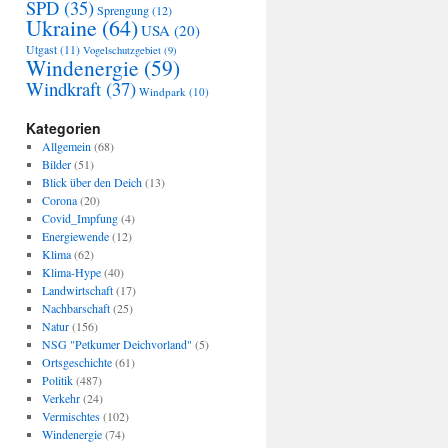
SPD
(35)
Sprengung
(12)
Ukraine
(64)
USA
(20)
Utgast
(11)
Vogelschutzgebiet
(9)
Windenergie
(59)
Windkraft
(37)
Windpark
(10)
Kategorien
Allgemein
(68)
Bilder
(51)
Blick über den Deich
(13)
Corona
(20)
Covid_Impfung
(4)
Energiewende
(12)
Klima
(62)
Klima-Hype
(40)
Landwirtschaft
(17)
Nachbarschaft
(25)
Natur
(156)
NSG "Petkumer Deichvorland"
(5)
Ortsgeschichte
(61)
Politik
(487)
Verkehr
(24)
Vermischtes
(102)
Windenergie
(74)