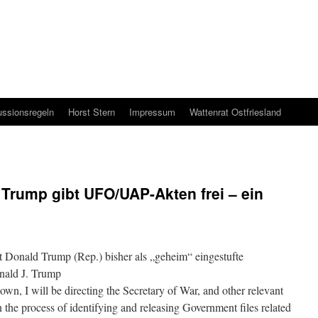
ussionsregeln
Horst Stern
Impressum
Wattenrat Ostfriesland
 Trump gibt UFO/UAP-Akten frei – ein
t Donald Trump (Rep.) bisher als „geheim“ eingestufte
ald J. Trump
wn, I will be directing the Secretary of War, and other relevant
the process of identifying and releasing Government files related