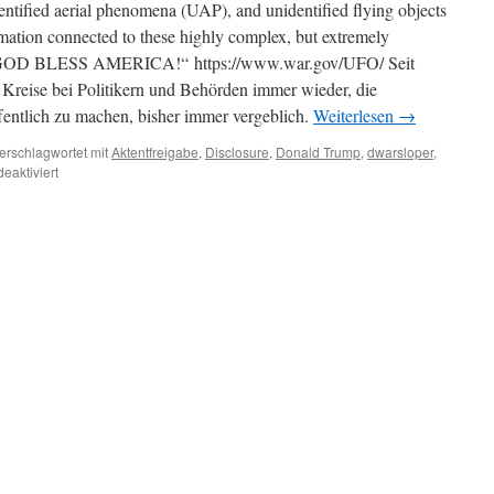
nidentified aerial phenomena (UAP), and unidentified flying objects
mation connected to these highly complex, but extremely
ers. GOD BLESS AMERICA!“ https://www.war.gov/UFO/ Seit
e Kreise bei Politikern und Behörden immer wieder, die
ntlich zu machen, bisher immer vergeblich.
Weiterlesen
→
erschlagwortet mit
Aktentfreigabe
,
Disclosure
,
Donald Trump
,
dwarsloper
,
für
eaktiviert
U.S.
Präsident
Donald
Trump
gibt
UFO/UAP-
Akten
frei
–
ein
bisschen