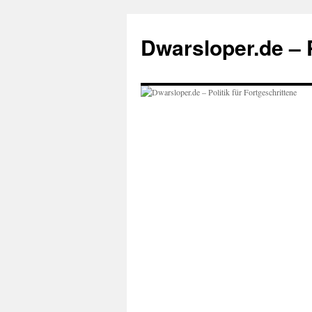
Zum
Inhalt
Dwarsloper.de – P
springen