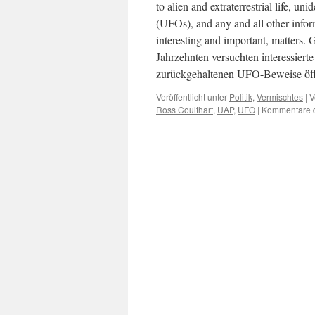
to alien and extraterrestrial life, u
(UFOs), and any and all other infor
interesting and important, matt
Jahrzehnten versuchten interessiert
zurückgehaltenen UFO-Beweise öffe
Veröffentlicht unter
Politik
,
Vermischtes
|
V
Ross Coulthart
,
UAP
,
UFO
|
Kommentare d