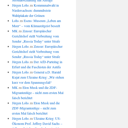
Stromabschaltung mit Ansage
Jürgen Lohs
zu
Kommunalwahl in
Niedersachsen: dummdreiste
Wahlplakate der Grünen
Lohs
zu
Esens: Museum „Leben am
Meer“ – vom Klimazeitgeist beseelt
MK
zu
Zensur: Europäischer
Gerichtshof stellt Verbreitung vom
Sender „Russia Today“ unter Strafe
Jürgen Lohs
zu
Zensur: Europäischer
Gerichtshof stellt Verbreitung vom
Sender „Russia Today“ unter Strafe
Jürgen Lohs
zu
Der AfD-Parteitag in
Erfurt und die Faschisten der Antifa
Jürgen Lohs
zu
General a.D. Harald
Kujat zum Ukraine-Krieg: „Wir stehen
kurz vor dem Spannungsfall“
MK
zu
Elon Musk und die ZDF-
Migrantenlüge – nicht zum ersten Mal
falsch berichtet
Jürgen Lohs
zu
Elon Musk und die
ZDF-Migrantenlüge – nicht zum
ersten Mal falsch berichtet
Jürgen Lohs
zu
Ukraine-Krieg: US-
Ökonom Prof. Jeffrey David Sachs –