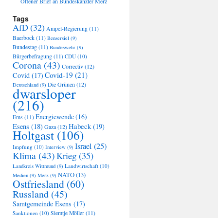
Offener Brief an Bundeskanzler Merz
Tags
AfD
(32)
Ampel-Regierung
(11)
Baerbock
(11)
Bensersiel
(9)
Bundestag
(11)
Bundeswehr
(9)
Bürgerbefragung
(11)
CDU
(10)
Corona
(43)
Correctiv
(12)
Covid-19
(21)
Covid
(17)
Die Grünen
(12)
Deutschland
(9)
dwarsloper
(216)
Energiewende
(16)
Ems
(11)
Habeck
(19)
Esens
(18)
Gaza
(12)
Holtgast
(106)
Israel
(25)
Impfung
(10)
Interview
(9)
Klima
(43)
Krieg
(35)
Landwirtschaft
(10)
Landkreis Wittmund
(9)
NATO
(13)
Medien
(9)
Merz
(9)
Ostfriesland
(60)
Russland
(45)
Samtgemeinde Esens
(17)
Sanktionen
(10)
Siemtje Möller
(11)