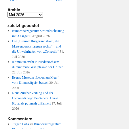
Archiv
Archiv
zuletzt gepostet
Bundesnetzagentur: Stromabschaltung
mit Ansage
2. August 2026
Die „Esenser Bürgerinitiative“, die
Massendemos „gegen rechts“ – und
die Unwahrheiten von „Correctiv“
31.
Juli 2026
Kommunalwahl in Niedersachsen:
dummdreiste Wahlplakate der Grünen
22. Juli 2026
Esens: Museum „Leben am Meer“ –
vom Klimazeitgeist beseelt
20. Juli
2026
Neue Zürcher Zeitung und der
Ukraine-Krieg: Ex-General Harald
Kujat als putinnah diffamiert
17. Juli
2026
Kommentare
Jürgen Lohs
zu
Bundesnetzagentur: