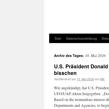
Start
Datenschutzerklärung
Disk
10. Mai 2026
Archiv des Tages:
U.S. Präsident Donald
bisschen
Veröffentlicht am
10. Mai 2026
von
MK
Wie angekündigt, hat U.S. Präsiden
UFO/UAP-Akten freigegeben: „Don
Based on the tremendous interest sho
Departments and Agencies, to begin 