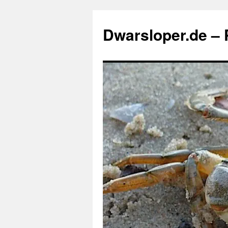
Zum
Inhalt
Dwarsloper.de – P
springen