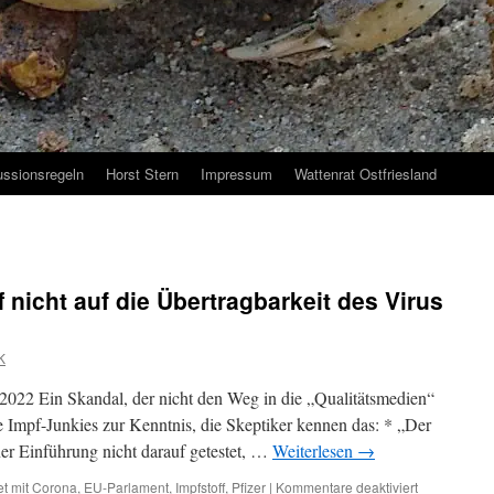
ussionsregeln
Horst Stern
Impressum
Wattenrat Ostfriesland
f nicht auf die Übertragbarkeit des Virus
K
 2022 Ein Skandal, der nicht den Weg in die „Qualitätsmedien“
 Impf-Junkies zur Kenntnis, die Skeptiker kennen das: * „Der
ner Einführung nicht darauf getestet, …
Weiterlesen
→
für
t mit
Corona
,
EU-Parlament
,
Impfstoff
,
Pfizer
|
Kommentare deaktiviert