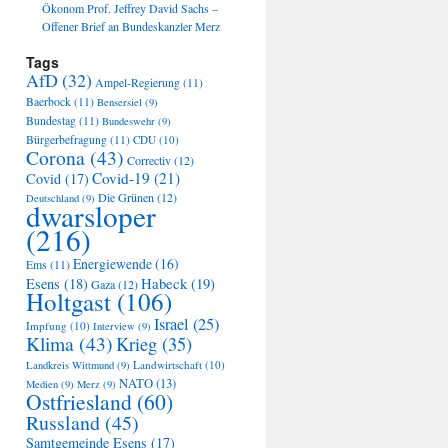
Ökonom Prof. Jeffrey David Sachs –
Offener Brief an Bundeskanzler Merz
Tags
AfD
(32)
Ampel-Regierung
(11)
Baerbock
(11)
Bensersiel
(9)
Bundestag
(11)
Bundeswehr
(9)
Bürgerbefragung
(11)
CDU
(10)
Corona
(43)
Correctiv
(12)
Covid-19
(21)
Covid
(17)
Die Grünen
(12)
Deutschland
(9)
dwarsloper
(216)
Energiewende
(16)
Ems
(11)
Habeck
(19)
Esens
(18)
Gaza
(12)
Holtgast
(106)
Israel
(25)
Impfung
(10)
Interview
(9)
Klima
(43)
Krieg
(35)
Landwirtschaft
(10)
Landkreis Wittmund
(9)
NATO
(13)
Medien
(9)
Merz
(9)
Ostfriesland
(60)
Russland
(45)
Samtgemeinde Esens
(17)