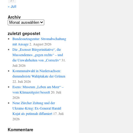
« Juli
Archiv
Archiv
zuletzt gepostet
eit
Bundesnetzagentur: Stromabschaltung
mit Ansage
2. August 2026
Die „Esenser Bürgerinitiative“, die
Massendemos „gegen rechts“ – und
die Unwahrheiten von „Correctiv“
31.
Juli 2026
Kommunalwahl in Niedersachsen:
dummdreiste Wahlplakate der Grünen
22. Juli 2026
Esens: Museum „Leben am Meer“ –
vom Klimazeitgeist beseelt
20. Juli
2026
Neue Zürcher Zeitung und der
Ukraine-Krieg: Ex-General Harald
Kujat als putinnah diffamiert
17. Juli
2026
Kommentare