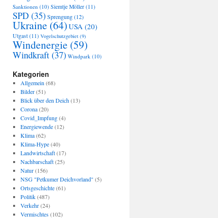
Sanktionen
(10)
Siemtje Möller
(11)
SPD
(35)
Sprengung
(12)
Ukraine
(64)
USA
(20)
Utgast
(11)
Vogelschutzgebiet
(9)
Windenergie
(59)
Windkraft
(37)
Windpark
(10)
Kategorien
Allgemein
(68)
Bilder
(51)
Blick über den Deich
(13)
Corona
(20)
Covid_Impfung
(4)
Energiewende
(12)
Klima
(62)
Klima-Hype
(40)
Landwirtschaft
(17)
Nachbarschaft
(25)
Natur
(156)
NSG "Petkumer Deichvorland"
(5)
Ortsgeschichte
(61)
Politik
(487)
Verkehr
(24)
Vermischtes
(102)