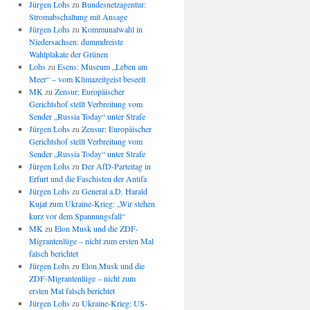
Jürgen Lohs
zu
Bundesnetzagentur:
Stromabschaltung mit Ansage
Jürgen Lohs
zu
Kommunalwahl in
Niedersachsen: dummdreiste
Wahlplakate der Grünen
Lohs
zu
Esens: Museum „Leben am
Meer“ – vom Klimazeitgeist beseelt
MK
zu
Zensur: Europäischer
Gerichtshof stellt Verbreitung vom
Sender „Russia Today“ unter Strafe
Jürgen Lohs
zu
Zensur: Europäischer
Gerichtshof stellt Verbreitung vom
Sender „Russia Today“ unter Strafe
Jürgen Lohs
zu
Der AfD-Parteitag in
Erfurt und die Faschisten der Antifa
Jürgen Lohs
zu
General a.D. Harald
Kujat zum Ukraine-Krieg: „Wir stehen
kurz vor dem Spannungsfall“
MK
zu
Elon Musk und die ZDF-
Migrantenlüge – nicht zum ersten Mal
falsch berichtet
Jürgen Lohs
zu
Elon Musk und die
ZDF-Migrantenlüge – nicht zum
ersten Mal falsch berichtet
Jürgen Lohs
zu
Ukraine-Krieg: US-