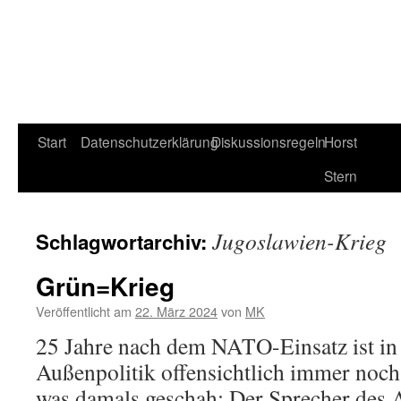
Start
Datenschutzerklärung
Diskussionsregeln
Horst
Stern
Jugoslawien-Krieg
Schlagwortarchiv:
Grün=Krieg
Veröffentlicht am
22. März 2024
von
MK
25 Jahre nach dem NATO-Einsatz ist in
Außenpolitik offensichtlich immer noc
was damals geschah: Der Sprecher des