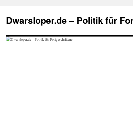
Zum
Inhalt
Dwarsloper.de – Politik für Fo
springen