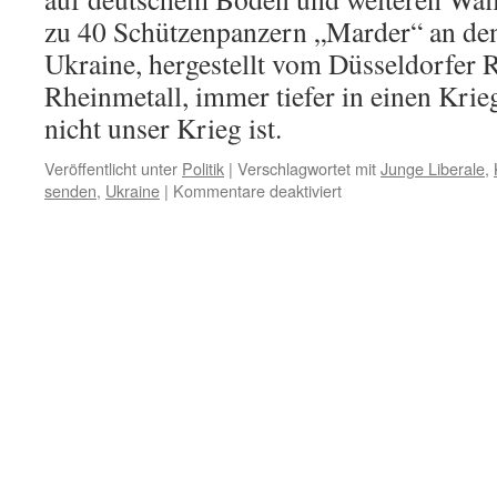
zu 40 Schützenpanzern „Marder“ an de
Ukraine, hergestellt vom Düsseldorfer
Rheinmetall, immer tiefer in einen Krie
nicht unser Krieg ist.
Veröffentlicht unter
Politik
|
Verschlagwortet mit
Junge Liberale
,
für
senden
,
Ukraine
|
Kommentare deaktiviert
Ukraine-
Krieg:
von
Kriegstreibern
und
„Hosenscheißern“