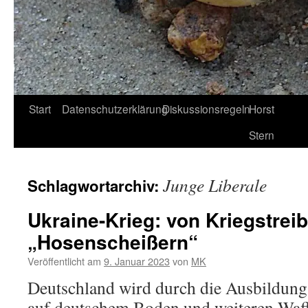
Start
Datenschutzerklärung
Diskussionsregeln
Horst
Stern
Junge Liberale
Schlagwortarchiv:
Ukraine-Krieg: von Kriegstrei
„Hosenscheißern“
Veröffentlicht am
9. Januar 2023
von
MK
Deutschland wird durch die Ausbildung
auf deutschem Boden und weiteren Waff