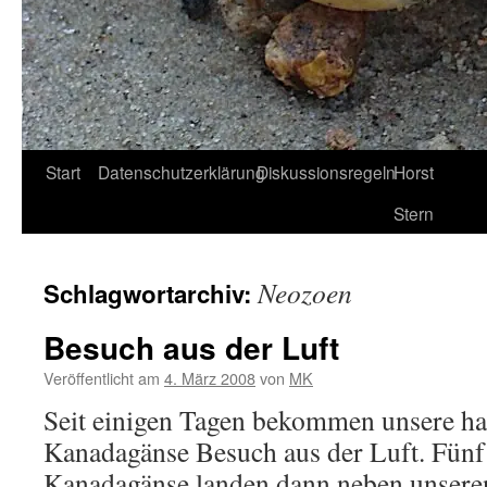
Start
Datenschutzerklärung
Diskussionsregeln
Horst
Stern
Neozoen
Schlagwortarchiv:
Besuch aus der Luft
Veröffentlicht am
4. März 2008
von
MK
Seit einigen Tagen bekommen unsere h
Kanadagänse Besuch aus der Luft. Fünf
Kanadagänse landen dann neben unseren