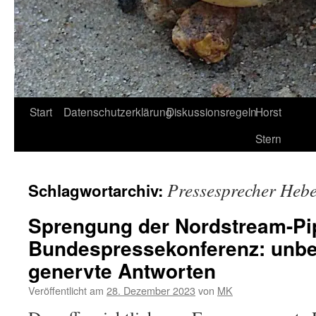
Start
Datenschutzerklärung
Diskussionsregeln
Horst
Stern
Pressesprecher Hebe
Schlagwortarchiv:
Sprengung der Nordstream-Pip
Bundespressekonferenz: unb
genervte Antworten
Veröffentlicht am
28. Dezember 2023
von
MK