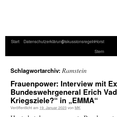
Start
Datenschutzerklärung
Diskussionsregeln
Horst
Stern
Ramstein
Schlagwortarchiv:
Frauenpower: Interview mit Ex
Bundeswehrgeneral Erich Vad:
Kriegsziele?“ in „EMMA“
Veröffentlicht am
19. Januar 2023
von
MK