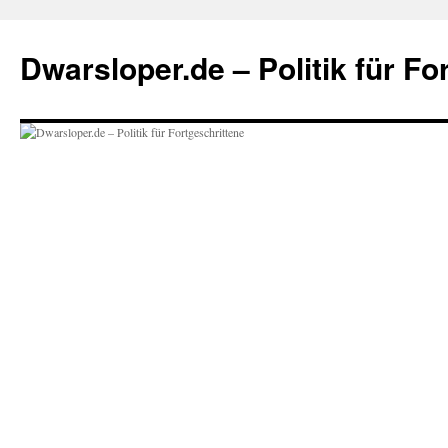
Zum
Inhalt
Dwarsloper.de – Politik für Fo
springen