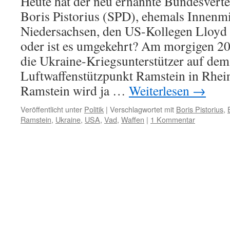
Heute hat der neu ernannte Bundesvert
Boris Pistorius (SPD), ehemals Innenmi
Niedersachsen, den US-Kollegen Lloyd
oder ist es umgekehrt? Am morgigen 20
die Ukraine-Kriegsunterstützer auf de
Luftwaffenstützpunkt Ramstein in Rhein
Ramstein wird ja …
Weiterlesen
→
Veröffentlicht unter
Politik
|
Verschlagwortet mit
Boris Pistorius
,
Ramstein
,
Ukraine
,
USA
,
Vad
,
Waffen
|
1 Kommentar