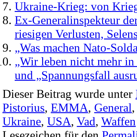
Ukraine-Krieg: von Krie
Ex-Generalinspekteur de
riesigen Verlusten, Sele
„Was machen Nato-Soldat
„Wir leben nicht mehr in
und „Spannungsfall ausr
Dieser Beitrag wurde unter
Pistorius
,
EMMA
,
General
Ukraine
,
USA
,
Vad
,
Waffen
Lesezeichen für den
Permal