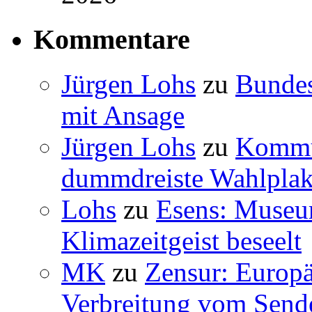
Kommentare
Jürgen Lohs
zu
Bundes
mit Ansage
Jürgen Lohs
zu
Kommun
dummdreiste Wahlplak
Lohs
zu
Esens: Museu
Klimazeitgeist beseelt
MK
zu
Zensur: Europäi
Verbreitung vom Sende