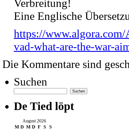
Verbreitung!
Eine Englische Übersetz
https://www.algora.com/
vad-what-are-the-war-ai
Die Kommentare sind gesch
Suchen
Suchen
De Tied löpt
August 2026
M
D
M
D
F
S
S