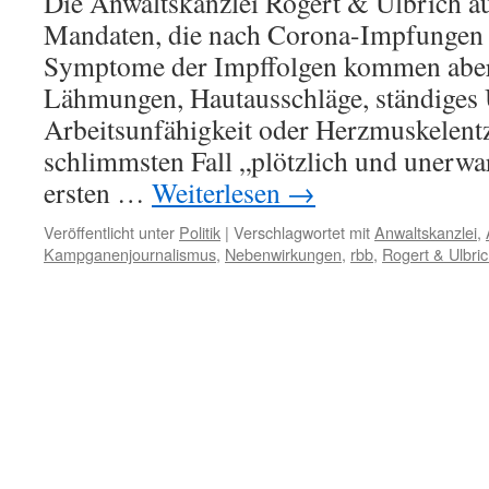
Die Anwaltskanzlei Rogert & Ulbrich au
Mandaten, die nach Corona-Impfungen e
Symptome der Impffolgen kommen aber
Lähmungen, Hautausschläge, ständiges 
Arbeitsunfähigkeit oder Herzmuskelen
schlimmsten Fall „plötzlich und unerwa
ersten …
Weiterlesen
→
Veröffentlicht unter
Politik
|
Verschlagwortet mit
Anwaltskanzlei
,
Kampganenjournalismus
,
Nebenwirkungen
,
rbb
,
Rogert & Ulbri