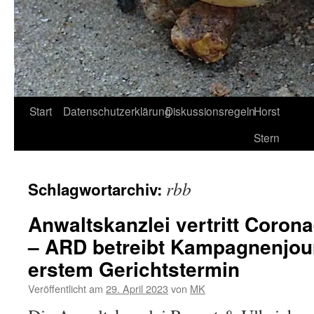
Start
Datenschutzerklärung
Diskussionsregeln
Horst
Stern
rbb
Schlagwortarchiv:
Anwaltskanzlei vertritt Coron
– ARD betreibt Kampagnenjou
erstem Gerichtstermin
Veröffentlicht am
29. April 2023
von
MK