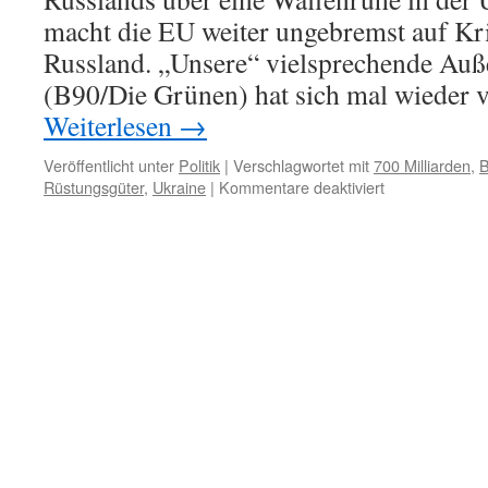
macht die EU weiter ungebremst auf Kr
Russland. „Unsere“ vielsprechende Auß
(B90/Die Grünen) hat sich mal wieder v
Weiterlesen
→
Veröffentlicht unter
Politik
|
Verschlagwortet mit
700 Milliarden
,
B
für
Rüstungsgüter
,
Ukraine
|
Kommentare deaktiviert
Baerbock
und
die
700
Milliarden
für
die
Ukraine-
Rüstungshilfe