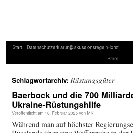
Start
Datenschutzerklärung
Diskussionsregeln
Horst
Stern
Rüstungsgüter
Schlagwortarchiv:
Baerbock und die 700 Milliarde
Ukraine-Rüstungshilfe
Veröffentlicht am
18. Februar 2025
von
MK
Während man auf höchster Regierungs
Russlands über eine Waffenruhe in der U