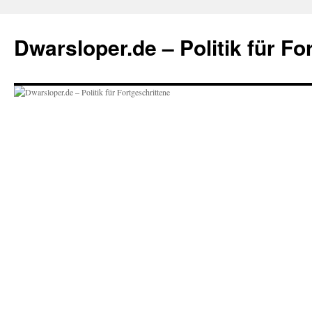
Zum
Inhalt
Dwarsloper.de – Politik für Fo
springen