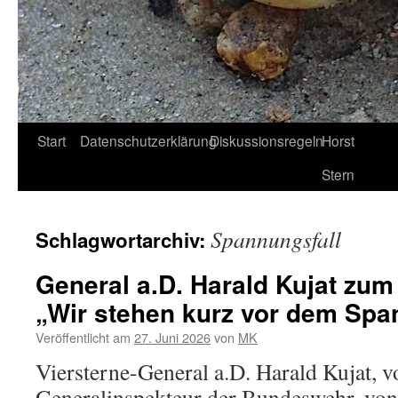
Start
Datenschutzerklärung
Diskussionsregeln
Horst
Stern
Spannungsfall
Schlagwortarchiv:
General a.D. Harald Kujat zum
„Wir stehen kurz vor dem Spa
Veröffentlicht am
27. Juni 2026
von
MK
Viersterne-General a.D. Harald Kujat, 
Generalinspekteur der Bundeswehr, von