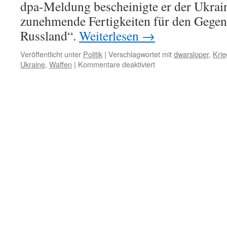
dpa-Meldung bescheinigte er der Ukrain
zunehmende Fertigkeiten für den Gegena
Russland“.
Weiterlesen
→
Veröffentlicht unter
Politik
|
Verschlagwortet mit
dwarsloper
,
Krie
für
Ukraine
,
Waffen
|
Kommentare deaktiviert
„Wir
leben
nicht
mehr
in
einem
vollständigen
Frieden“
–
und
„Spannungsfall
ausrufen“