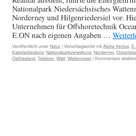
Nationalpark Niedersächsisches Watten
Norderney und Hilgenriedersiel vor. Hie
Unternehmen für Offshoretechnik Ocea
E.ON nach eigenen Angaben …
Weiter
Veröffentlicht unter
Natur
|
Verschlagwortet mit
Alpha Ventus
,
E
Kabelanbindung
,
Nationalparkverwaltung
,
Norderney
,
Oceante
Ostfriesland
,
Telekom
,
Watt
,
Wattenmeer
|
Kommentare deaktivi