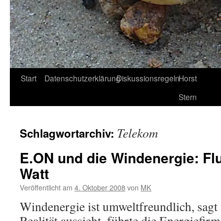
Start
Datenschutzerklärung
Diskussionsregeln
Horst
Stern
Telekom
Schlagwortarchiv:
E.ON und die Windenergie: Fl
Watt
Veröffentlicht am
4. Oktober 2008
von
MK
Windenergie ist umweltfreundlich, sagt
Realität aussieht, führte die Energiefi