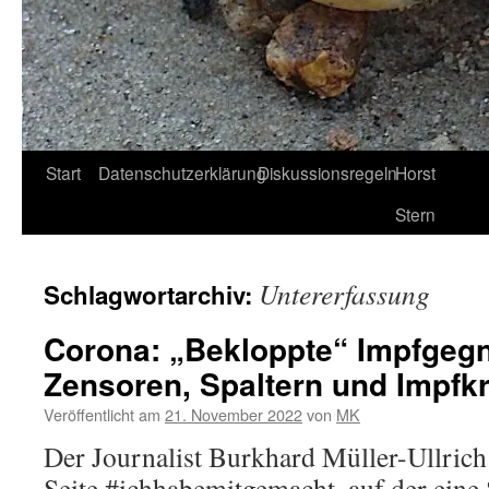
Start
Datenschutzerklärung
Diskussionsregeln
Horst
Stern
Untererfassung
Schlagwortarchiv:
Corona: „Bekloppte“ Impfgeg
Zensoren, Spaltern und Impfkr
Veröffentlicht am
21. November 2022
von
MK
Der Journalist Burkhard Müller-Ullrich 
Seite #ichhabemitgemacht, auf der ein