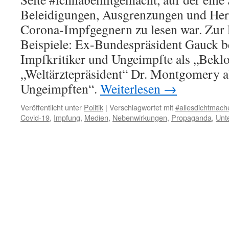
Beleidigungen, Ausgrenzungen und He
Corona-Impfgegnern zu lesen war. Zur 
Beispiele: Ex-Bundespräsident Gauck b
Impfkritiker und Ungeimpfte als „Beklo
„Weltärztepräsident“ Dr. Montgomery al
Ungeimpften“.
Weiterlesen
→
Veröffentlicht unter
Politik
|
Verschlagwortet mit
#allesdichtmach
Covid-19
,
Impfung
,
Medien
,
Nebenwirkungen
,
Propaganda
,
Unt