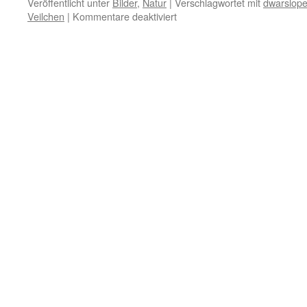
Veröffentlicht unter
Bilder
,
Natur
|
Verschlagwortet mit
dwarslope
für
Veilchen
|
Kommentare deaktiviert
Karl-
Marx-
Blume