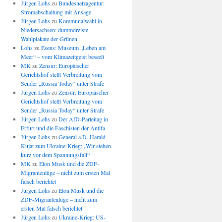
Jürgen Lohs
zu
Bundesnetzagentur:
Stromabschaltung mit Ansage
Jürgen Lohs
zu
Kommunalwahl in
Niedersachsen: dummdreiste
Wahlplakate der Grünen
Lohs
zu
Esens: Museum „Leben am
Meer“ – vom Klimazeitgeist beseelt
MK
zu
Zensur: Europäischer
Gerichtshof stellt Verbreitung vom
Sender „Russia Today“ unter Strafe
Jürgen Lohs
zu
Zensur: Europäischer
Gerichtshof stellt Verbreitung vom
Sender „Russia Today“ unter Strafe
Jürgen Lohs
zu
Der AfD-Parteitag in
Erfurt und die Faschisten der Antifa
Jürgen Lohs
zu
General a.D. Harald
Kujat zum Ukraine-Krieg: „Wir stehen
kurz vor dem Spannungsfall“
MK
zu
Elon Musk und die ZDF-
Migrantenlüge – nicht zum ersten Mal
falsch berichtet
Jürgen Lohs
zu
Elon Musk und die
ZDF-Migrantenlüge – nicht zum
ersten Mal falsch berichtet
Jürgen Lohs
zu
Ukraine-Krieg: US-