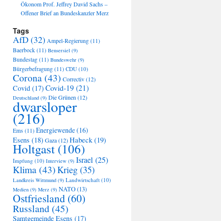
Ökonom Prof. Jeffrey David Sachs –
Offener Brief an Bundeskanzler Merz
Tags
AfD
(32)
Ampel-Regierung
(11)
Baerbock
(11)
Bensersiel
(9)
Bundestag
(11)
Bundeswehr
(9)
Bürgerbefragung
(11)
CDU
(10)
Corona
(43)
Correctiv
(12)
Covid-19
(21)
Covid
(17)
Die Grünen
(12)
Deutschland
(9)
dwarsloper
(216)
Energiewende
(16)
Ems
(11)
Habeck
(19)
Esens
(18)
Gaza
(12)
Holtgast
(106)
Israel
(25)
Impfung
(10)
Interview
(9)
Klima
(43)
Krieg
(35)
Landwirtschaft
(10)
Landkreis Wittmund
(9)
NATO
(13)
Medien
(9)
Merz
(9)
Ostfriesland
(60)
Russland
(45)
Samtgemeinde Esens
(17)