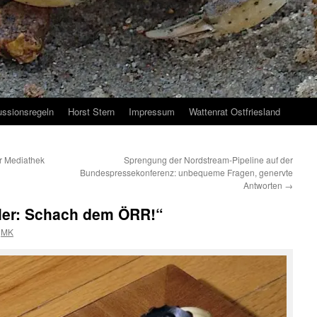
ussionsregeln
Horst Stern
Impressum
Wattenrat Ostfriesland
r Mediathek
Sprengung der Nordstream-Pipeline auf der
Bundespressekonferenz: unbequeme Fragen, genervte
Antworten
→
ler: Schach dem ÖRR!“
MK