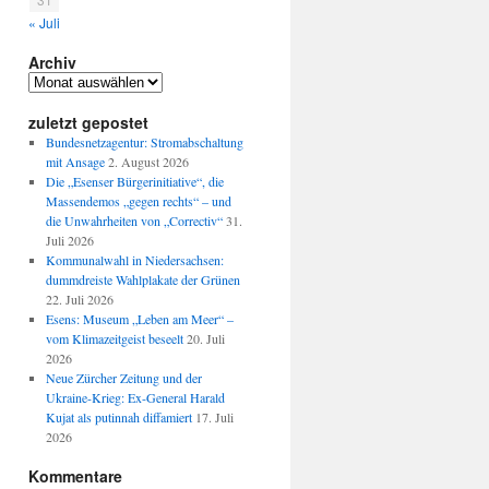
« Juli
Archiv
Archiv
zuletzt gepostet
Bundesnetzagentur: Stromabschaltung
mit Ansage
2. August 2026
Die „Esenser Bürgerinitiative“, die
Massendemos „gegen rechts“ – und
die Unwahrheiten von „Correctiv“
31.
Juli 2026
Kommunalwahl in Niedersachsen:
dummdreiste Wahlplakate der Grünen
22. Juli 2026
Esens: Museum „Leben am Meer“ –
vom Klimazeitgeist beseelt
20. Juli
2026
Neue Zürcher Zeitung und der
Ukraine-Krieg: Ex-General Harald
Kujat als putinnah diffamiert
17. Juli
2026
Kommentare