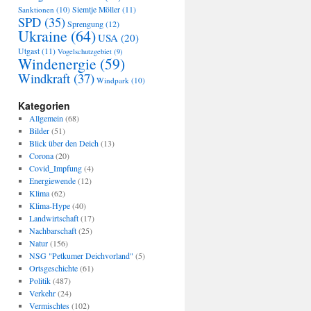
Sanktionen
(10)
Siemtje Möller
(11)
SPD
(35)
Sprengung
(12)
Ukraine
(64)
USA
(20)
Utgast
(11)
Vogelschutzgebiet
(9)
Windenergie
(59)
Windkraft
(37)
Windpark
(10)
Kategorien
Allgemein
(68)
Bilder
(51)
Blick über den Deich
(13)
Corona
(20)
Covid_Impfung
(4)
Energiewende
(12)
Klima
(62)
Klima-Hype
(40)
Landwirtschaft
(17)
Nachbarschaft
(25)
Natur
(156)
NSG "Petkumer Deichvorland"
(5)
Ortsgeschichte
(61)
Politik
(487)
Verkehr
(24)
Vermischtes
(102)