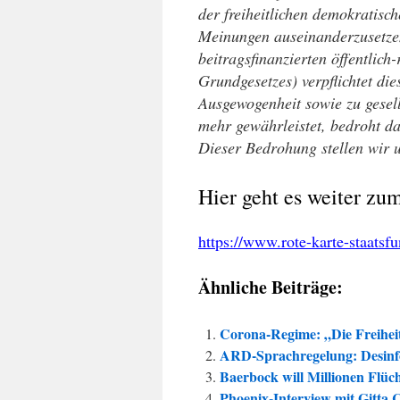
der freiheitlichen demokratis
Meinungen auseinanderzusetzen.
beitragsfinanzierten öffentlich
Grundgesetzes) verpflichtet di
Ausgewogenheit sowie zu gesells
mehr gewährleistet, bedroht da
Dieser Bedrohung stellen wir 
Hier geht es weiter z
https://www.rote-karte-staatsfu
Ähnliche Beiträge:
Corona-Regime: „Die Freiheit 
ARD-Sprachregelung: Desinf
Baerbock will Millionen Flüc
Phoenix-Interview mit Gitta