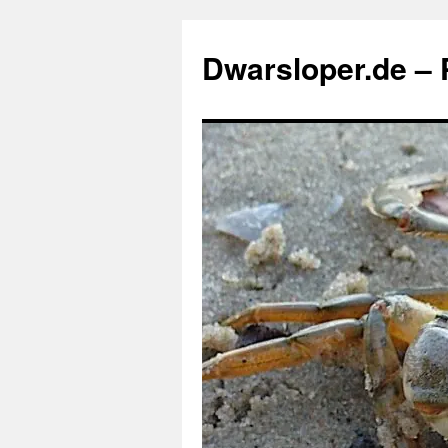
Zum
Inhalt
Dwarsloper.de – P
springen