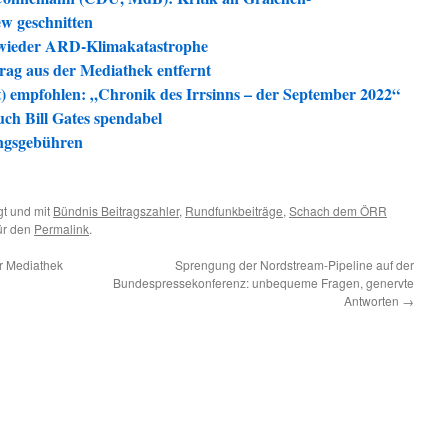
ew geschnitten
wieder ARD-Klimakatastrophe
rag aus der Mediathek entfernt
) empfohlen: „Chronik des Irrsinns – der September 2022“
uch Bill Gates spendabel
angsgebühren
t und mit
Bündnis Beitragszahler
,
Rundfunkbeiträge
,
Schach dem ÖRR
für den
Permalink
.
r Mediathek
Sprengung der Nordstream-Pipeline auf der
Bundespressekonferenz: unbequeme Fragen, genervte
Antworten
→