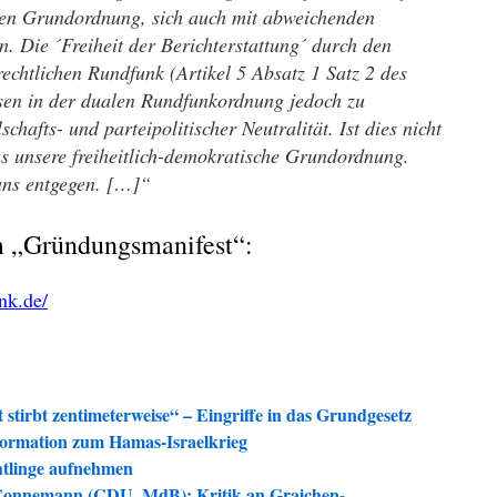
chen Grundordnung, sich auch mit abweichenden
 Die ´Freiheit der Berichterstattung´ durch den
-rechtlichen Rundfunk (Artikel 5 Absatz 1 Satz 2 des
esen in der dualen Rundfunkordnung jedoch zu
chafts- und parteipolitischer Neutralität. Ist dies nicht
s unsere freiheitlich-demokratische Grundordnung.
uns entgegen. […]“
um „Gründungsmanifest“:
nk.de/
stirbt zentimeterweise“ – Eingriffe in das Grundgesetz
ormation zum Hamas-Israelkrieg
htlinge aufnehmen
 Connemann (CDU, MdB): Kritik an Graichen-