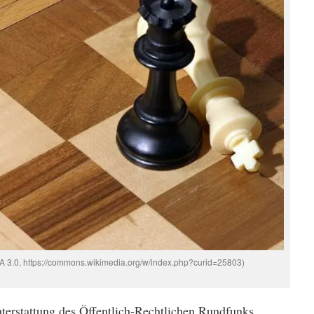
A 3.0, https://commons.wikimedia.org/w/index.php?curid=25803)
chterstattung des Öffentlich-Rechtlichen Rundfunks