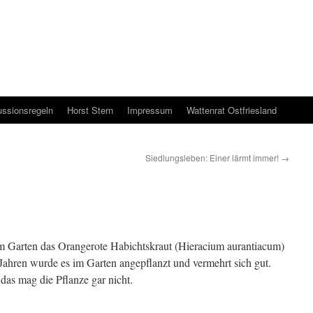
ussionsregeln
Horst Stern
Impressum
Wattenrat Ostfriesland
Siedlungsleben: Einer lärmt immer!
→
im Garten das Orangerote Habichtskraut (Hieracium aurantiacum)
ahren wurde es im Garten angepflanzt und vermehrt sich gut.
 das mag die Pflanze gar nicht.