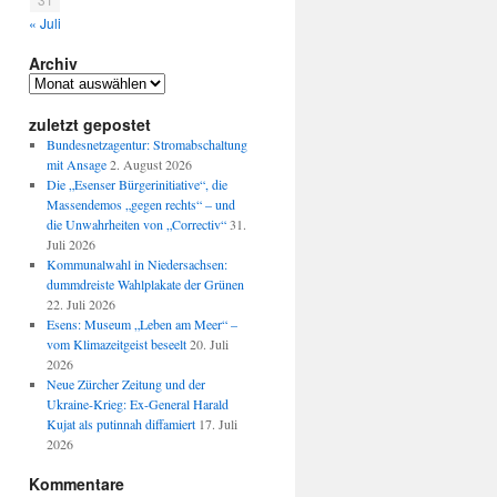
« Juli
Archiv
Archiv
zuletzt gepostet
Bundesnetzagentur: Stromabschaltung
mit Ansage
2. August 2026
Die „Esenser Bürgerinitiative“, die
Massendemos „gegen rechts“ – und
die Unwahrheiten von „Correctiv“
31.
Juli 2026
Kommunalwahl in Niedersachsen:
dummdreiste Wahlplakate der Grünen
22. Juli 2026
Esens: Museum „Leben am Meer“ –
vom Klimazeitgeist beseelt
20. Juli
2026
Neue Zürcher Zeitung und der
Ukraine-Krieg: Ex-General Harald
Kujat als putinnah diffamiert
17. Juli
2026
Kommentare