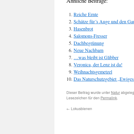
Ähnliche Beiträge:
Reiche Ernte
Schätze für´s Auge und den G
Hasenbrot
Salomons-Fresser
Dachbegrünung
Neue Nachbarn
…was bleibt ist Glibber
Veronica, der Lenz ist da!
Weihnachtsgemetzel
Das Naturschutzgebiet „Ewige
Dieser Beitrag wurde unter
Natur
abgeleg
Lesezeichen für den
Permalink
.
←
Lokusbienen