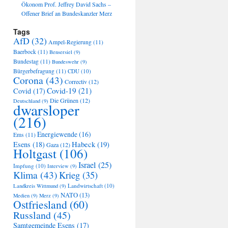
Ökonom Prof. Jeffrey David Sachs –
Offener Brief an Bundeskanzler Merz
Tags
AfD
(32)
Ampel-Regierung
(11)
Baerbock
(11)
Bensersiel
(9)
Bundestag
(11)
Bundeswehr
(9)
Bürgerbefragung
(11)
CDU
(10)
Corona
(43)
Correctiv
(12)
Covid-19
(21)
Covid
(17)
Die Grünen
(12)
Deutschland
(9)
dwarsloper
(216)
Energiewende
(16)
Ems
(11)
Habeck
(19)
Esens
(18)
Gaza
(12)
Holtgast
(106)
Israel
(25)
Impfung
(10)
Interview
(9)
Klima
(43)
Krieg
(35)
Landwirtschaft
(10)
Landkreis Wittmund
(9)
NATO
(13)
Medien
(9)
Merz
(9)
Ostfriesland
(60)
Russland
(45)
Samtgemeinde Esens
(17)