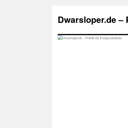
Zum
Inhalt
Dwarsloper.de – P
springen