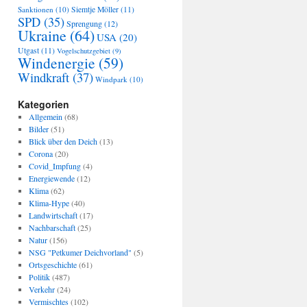
Sanktionen
(10)
Siemtje Möller
(11)
SPD
(35)
Sprengung
(12)
Ukraine
(64)
USA
(20)
Utgast
(11)
Vogelschutzgebiet
(9)
Windenergie
(59)
Windkraft
(37)
Windpark
(10)
Kategorien
Allgemein
(68)
Bilder
(51)
Blick über den Deich
(13)
Corona
(20)
Covid_Impfung
(4)
Energiewende
(12)
Klima
(62)
Klima-Hype
(40)
Landwirtschaft
(17)
Nachbarschaft
(25)
Natur
(156)
NSG "Petkumer Deichvorland"
(5)
Ortsgeschichte
(61)
Politik
(487)
Verkehr
(24)
Vermischtes
(102)