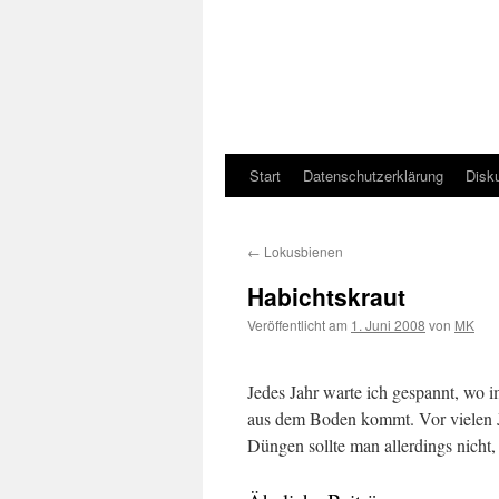
Start
Datenschutzerklärung
Disk
←
Lokusbienen
Habichtskraut
Veröffentlicht am
1. Juni 2008
von
MK
Jedes Jahr warte ich gespannt, wo 
aus dem Boden kommt. Vor vielen J
Düngen sollte man allerdings nicht,