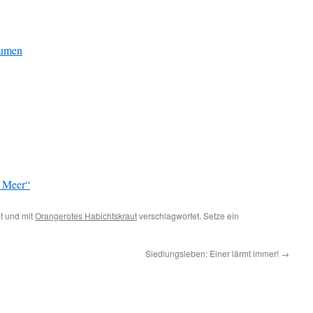
aumen
s Meer“
t und mit
Orangerotes Habichtskraut
verschlagwortet. Setze ein
Siedlungsleben: Einer lärmt immer!
→