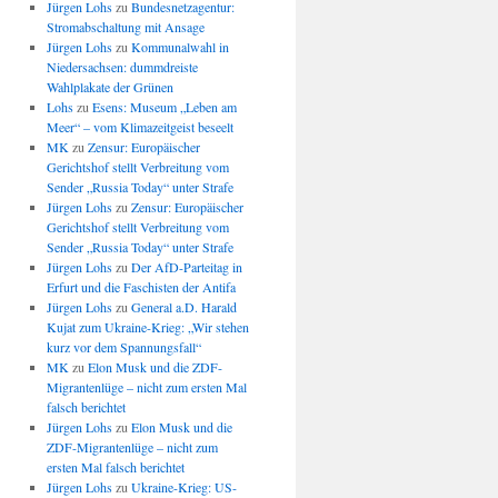
Jürgen Lohs
zu
Bundesnetzagentur:
Stromabschaltung mit Ansage
Jürgen Lohs
zu
Kommunalwahl in
Niedersachsen: dummdreiste
Wahlplakate der Grünen
Lohs
zu
Esens: Museum „Leben am
Meer“ – vom Klimazeitgeist beseelt
MK
zu
Zensur: Europäischer
Gerichtshof stellt Verbreitung vom
Sender „Russia Today“ unter Strafe
Jürgen Lohs
zu
Zensur: Europäischer
Gerichtshof stellt Verbreitung vom
Sender „Russia Today“ unter Strafe
Jürgen Lohs
zu
Der AfD-Parteitag in
Erfurt und die Faschisten der Antifa
Jürgen Lohs
zu
General a.D. Harald
Kujat zum Ukraine-Krieg: „Wir stehen
kurz vor dem Spannungsfall“
MK
zu
Elon Musk und die ZDF-
Migrantenlüge – nicht zum ersten Mal
falsch berichtet
Jürgen Lohs
zu
Elon Musk und die
ZDF-Migrantenlüge – nicht zum
ersten Mal falsch berichtet
Jürgen Lohs
zu
Ukraine-Krieg: US-