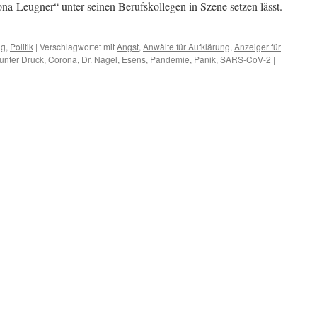
na-Leugner“ unter seinen Berufskollegen in Szene setzen lässt.
ng
,
Politik
|
Verschlagwortet mit
Angst
,
Anwälte für Aufklärung
,
Anzeiger für
 unter Druck
,
Corona
,
Dr. Nagel
,
Esens
,
Pandemie
,
Panik
,
SARS-CoV-2
|