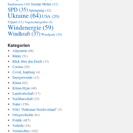
Sanktionen
(10)
Siemtje Möller
(11)
SPD
(35)
Sprengung
(12)
Ukraine
(64)
USA
(20)
Utgast
(11)
Vogelschutzgebiet
(9)
Windenergie
(59)
Windkraft
(37)
Windpark
(10)
Kategorien
Allgemein
(68)
Bilder
(51)
Blick über den Deich
(13)
Corona
(20)
Covid_Impfung
(4)
Energiewende
(12)
Klima
(62)
Klima-Hype
(40)
Landwirtschaft
(17)
Nachbarschaft
(25)
Natur
(156)
NSG "Petkumer Deichvorland"
(5)
Ortsgeschichte
(61)
Politik
(487)
Verkehr
(24)
Vermischtes
(102)