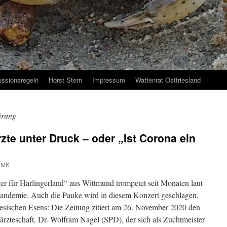
ussionsregeln
Horst Stern
Impressum
Wattenrat Ostfriesland
ärung
zte unter Druck – oder „Ist Corona ein
MK
er für Harlingerland“ aus Wittmund trompetet seit Monaten laut
Pandemie. Auch die Pauke wird in diesem Konzert geschlagen,
esischen Esens: Die Zeitung zitiert am 26. November 2020 den
ärzteschaft, Dr. Wolfram Nagel (SPD), der sich als Zuchtmeister