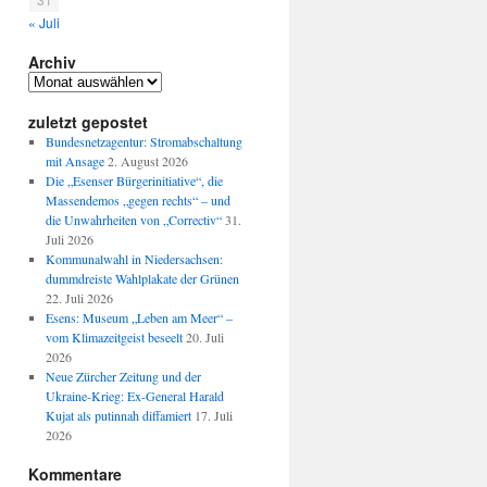
« Juli
Archiv
Archiv
zuletzt gepostet
Bundesnetzagentur: Stromabschaltung
mit Ansage
2. August 2026
Die „Esenser Bürgerinitiative“, die
Massendemos „gegen rechts“ – und
die Unwahrheiten von „Correctiv“
31.
Juli 2026
Kommunalwahl in Niedersachsen:
dummdreiste Wahlplakate der Grünen
22. Juli 2026
Esens: Museum „Leben am Meer“ –
vom Klimazeitgeist beseelt
20. Juli
2026
Neue Zürcher Zeitung und der
Ukraine-Krieg: Ex-General Harald
Kujat als putinnah diffamiert
17. Juli
2026
Kommentare