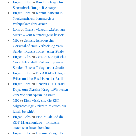
Jürgen Lohs
zu
Bundesnetzagentur:
Stromabschaltung mit Ansage
Jürgen Lohs
zu
Kommunalwahl in
Niedersachsen: dummdreiste
Wahlplakate der Grünen
Lohs
zu
Esens: Museum „Leben am
Meer“ – vom Klimazeitgeist beseelt
MK
zu
Zensur: Europäischer
Gerichtshof stellt Verbreitung vom
Sender „Russia Today“ unter Strafe
Jürgen Lohs
zu
Zensur: Europäischer
Gerichtshof stellt Verbreitung vom
Sender „Russia Today“ unter Strafe
Jürgen Lohs
zu
Der AfD-Parteitag in
Erfurt und die Faschisten der Antifa
Jürgen Lohs
zu
General a.D. Harald
Kujat zum Ukraine-Krieg: „Wir stehen
kurz vor dem Spannungsfall“
MK
zu
Elon Musk und die ZDF-
Migrantenlüge – nicht zum ersten Mal
falsch berichtet
Jürgen Lohs
zu
Elon Musk und die
ZDF-Migrantenlüge – nicht zum
ersten Mal falsch berichtet
Jürgen Lohs
zu
Ukraine-Krieg: US-