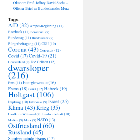
Ökonom Prof. Jeffrey David Sachs –
Offener Brief an Bundeskanzler Merz
Tags
AfD
(32)
Ampel-Regierung
(11)
Baerbock
(11)
Bensersiel
(9)
Bundestag
(11)
Bundeswehr
(9)
Bürgerbefragung
(11)
CDU
(10)
Corona
(43)
Correctiv
(12)
Covid-19
(21)
Covid
(17)
Die Grünen
(12)
Deutschland
(9)
dwarsloper
(216)
Energiewende
(16)
Ems
(11)
Habeck
(19)
Esens
(18)
Gaza
(12)
Holtgast
(106)
Israel
(25)
Impfung
(10)
Interview
(9)
Klima
(43)
Krieg
(35)
Landwirtschaft
(10)
Landkreis Wittmund
(9)
NATO
(13)
Medien
(9)
Merz
(9)
Ostfriesland
(60)
Russland
(45)
Samtgemeinde Esens
(17)