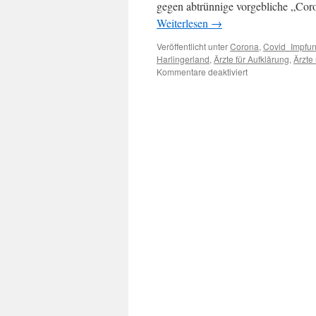
gegen abtrünnige vorgebliche „Coro
Weiterlesen
→
Veröffentlicht unter
Corona
,
Covid_Impfu
Harlingerland
,
Ärzte für Aufklärung
,
Ärzte
für
Kommentare deaktiviert
Corona-
Leugner(?):
Ärzte
unter
Druck
–
oder
„Ist
Corona
ein
Intelligenztest?“