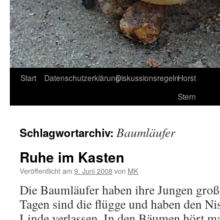
Start
Datenschutzerklärung
Diskussionsregeln
Horst
Stern
Baumläufer
Schlagwortarchiv:
Ruhe im Kasten
Veröffentlicht am
9. Juni 2008
von
MK
Die Baumläufer haben ihre Jungen großg
Tagen sind die flügge und haben den Nis
Linde verlassen. In den Bäumen hört ma