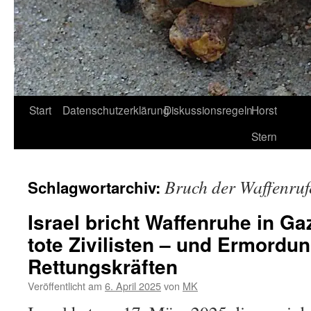
Start
Datenschutzerklärung
Diskussionsregeln
Horst
Stern
Bruch der Waffenruf
Schlagwortarchiv:
Israel bricht Waffenruhe in Ga
tote Zivilisten – und Ermordu
Rettungskräften
Veröffentlicht am
6. April 2025
von
MK