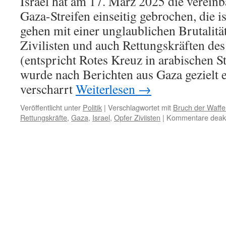
Israel hat am 17. März 2025 die verein
Gaza-Streifen einseitig gebrochen, die is
gehen mit einer unglaublichen Brutalitä
Zivilisten und auch Rettungskräften d
(entspricht Rotes Kreuz in arabischen St
wurde nach Berichten aus Gaza gezielt 
verscharrt
Weiterlesen
→
Veröffentlicht unter
Politik
|
Verschlagwortet mit
Bruch der Waffe
Rettungskräfte
,
Gaza
,
Israel
,
Opfer Ziviisten
|
Kommentare deakti