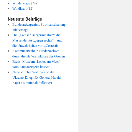
Windenergie
(74)
Windkraft
(12)
Neueste Beiträge
Bundesnetzagentur: Stromabschaltung
mit Ansage
Die „Esenser Bürgerinitiative“, die
Massendemos „gegen rechts“ – und
die Unwahrheiten von „Correctiv“
Kommunalwahl in Niedersachsen:
dummdreiste Wahlplakate der Grünen
Esens: Museum „Leben am Meer“ –
vom Klimazeitgeist beseelt
Neue Zürcher Zeitung und der
Ukraine-Krieg: Ex-General Harald
Kujat als putinnah diffamiert