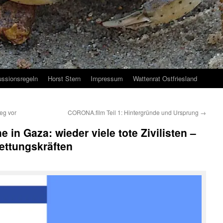
ussionsregeln
Horst Stern
Impressum
Wattenrat Ostfriesland
ieg vor
CORONA.film Teil 1: Hintergründe und Ursprung
→
e in Gaza: wieder viele tote Zivilisten –
ttungskräften