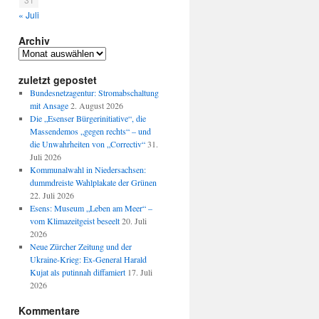
« Juli
Archiv
Archiv
zuletzt gepostet
Bundesnetzagentur: Stromabschaltung
mit Ansage
2. August 2026
Die „Esenser Bürgerinitiative“, die
Massendemos „gegen rechts“ – und
die Unwahrheiten von „Correctiv“
31.
Juli 2026
Kommunalwahl in Niedersachsen:
dummdreiste Wahlplakate der Grünen
22. Juli 2026
Esens: Museum „Leben am Meer“ –
vom Klimazeitgeist beseelt
20. Juli
2026
Neue Zürcher Zeitung und der
Ukraine-Krieg: Ex-General Harald
Kujat als putinnah diffamiert
17. Juli
2026
Kommentare