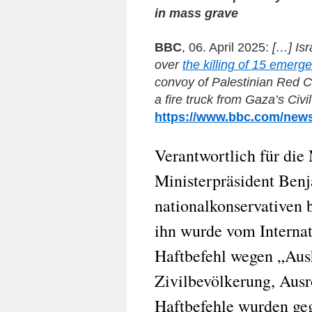
in mass grave
BBC
, 06. April 2025:
[…]
Is
over
the killing of 15 emerg
convoy of Palestinian Red 
a fire truck from Gaza’s Civ
https://www.bbc.com/news
Verantwortlich für die M
Ministerpräsident Ben
nationalkonservativen 
ihn wurde vom Internat
Haftbefehl wegen „Aush
Zivilbevölkerung, Ausr
Haftbefehle wurden geg