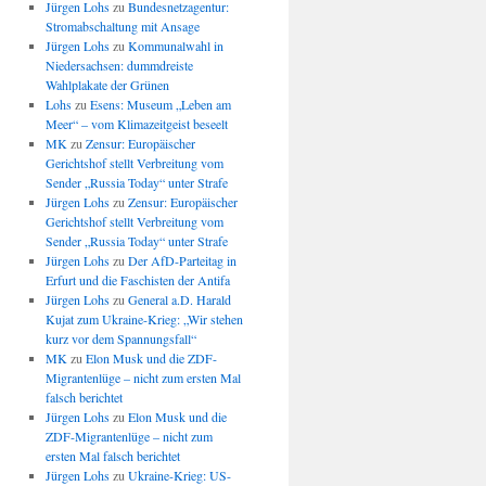
Jürgen Lohs
zu
Bundesnetzagentur:
Stromabschaltung mit Ansage
Jürgen Lohs
zu
Kommunalwahl in
Niedersachsen: dummdreiste
Wahlplakate der Grünen
Lohs
zu
Esens: Museum „Leben am
Meer“ – vom Klimazeitgeist beseelt
MK
zu
Zensur: Europäischer
Gerichtshof stellt Verbreitung vom
Sender „Russia Today“ unter Strafe
Jürgen Lohs
zu
Zensur: Europäischer
Gerichtshof stellt Verbreitung vom
Sender „Russia Today“ unter Strafe
Jürgen Lohs
zu
Der AfD-Parteitag in
Erfurt und die Faschisten der Antifa
Jürgen Lohs
zu
General a.D. Harald
Kujat zum Ukraine-Krieg: „Wir stehen
kurz vor dem Spannungsfall“
MK
zu
Elon Musk und die ZDF-
Migrantenlüge – nicht zum ersten Mal
falsch berichtet
Jürgen Lohs
zu
Elon Musk und die
ZDF-Migrantenlüge – nicht zum
ersten Mal falsch berichtet
Jürgen Lohs
zu
Ukraine-Krieg: US-