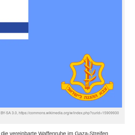
C BY-SA 3.0, https://commons.wikimedia.org/w/index.php?curid=15909930
 die vereinbarte Waffenruhe im Gaza-Streifen