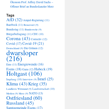
Ökonom Prof. Jeffrey David Sachs –
Offener Brief an Bundeskanzler Merz
Tags
AfD
(32)
Ampel-Regierung
(11)
Baerbock
(11)
Bensersiel
(9)
Bundestag
(11)
Bundeswehr
(9)
Bürgerbefragung
(11)
CDU
(10)
Corona
(43)
Correctiv
(12)
Covid-19
(21)
Covid
(17)
Die Grünen
(12)
Deutschland
(9)
dwarsloper
(216)
Energiewende
(16)
Ems
(11)
Habeck
(19)
Esens
(18)
Gaza
(12)
Holtgast
(106)
Israel
(25)
Impfung
(10)
Interview
(9)
Klima
(43)
Krieg
(35)
Landwirtschaft
(10)
Landkreis Wittmund
(9)
NATO
(13)
Medien
(9)
Merz
(9)
Ostfriesland
(60)
Russland
(45)
Samtgemeinde Esens
(17)