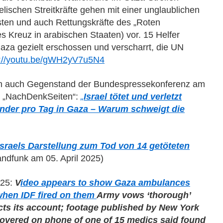
elischen Streitkräfte
geh
en
mit einer unglaublichen
listen und auch Rettungskräfte des „Roten
es Kreuz
in arabischen Staaten
) vor. 15 Helfer
aza gezielt erschossen
und verscharrt
, die UN
s://youtu.be/gWH2yV7u5N4
ren auch Gegenstand der Bundespressekonferenz am
en „NachDenkSeiten“:
„
Israel tötet und verletzt
inder pro Tag in Gaza – Warum schweigt die
Israels Darstellung zum Tod von 14 getöteten
andfunk am 05. April 2025)
025:
V
ideo appears to show Gaza ambulances
when IDF fired on them
Army vows ‘thorough’
icts its account; footage published by New York
overed on phone of one of 15 medics said found