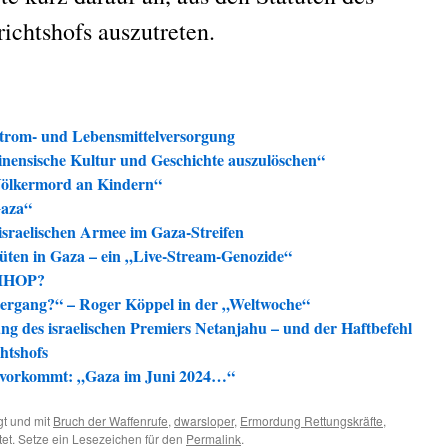
richtshofs auszutreten.
Strom- und Lebensmittelversorgung
stinensische Kultur und Geschichte auszulöschen“
n Völkermord an Kindern“
Gaza“
israelischen Armee im Gaza-Streifen
wüten in Gaza – ein „Live-Stream-Genozide“
 LIHOP?
tergang?“ – Roger Köppel in der „Weltwoche“
ung des israelischen Premiers Netanjahu – und der Haftbefehl
chtshofs
n vorkommt: „Gaza im Juni 2024…“
t und mit
Bruch der Waffenrufe
,
dwarsloper
,
Ermordung Rettungskräfte
,
et. Setze ein Lesezeichen für den
Permalink
.