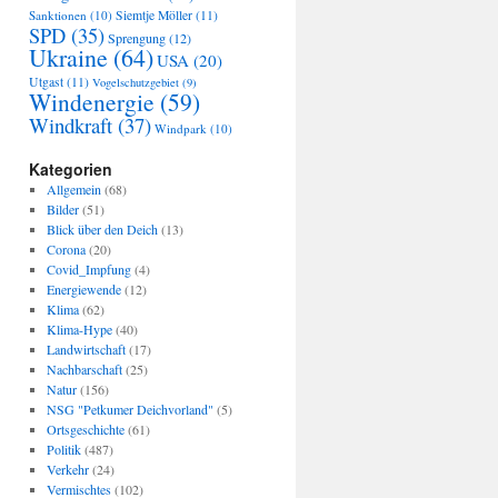
Sanktionen
(10)
Siemtje Möller
(11)
SPD
(35)
Sprengung
(12)
Ukraine
(64)
USA
(20)
Utgast
(11)
Vogelschutzgebiet
(9)
Windenergie
(59)
Windkraft
(37)
Windpark
(10)
Kategorien
Allgemein
(68)
Bilder
(51)
Blick über den Deich
(13)
Corona
(20)
Covid_Impfung
(4)
Energiewende
(12)
Klima
(62)
Klima-Hype
(40)
Landwirtschaft
(17)
Nachbarschaft
(25)
Natur
(156)
NSG "Petkumer Deichvorland"
(5)
Ortsgeschichte
(61)
Politik
(487)
Verkehr
(24)
Vermischtes
(102)