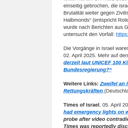
einseitig gebrochen,
die isra
Brutalität weiter gegen Zivi
Halbmonds“ (entspricht Rot
wurde nach Berichten aus G
untersucht den Vorfall:
http
Die Vorgänge in Israel wa
02. April 2025. Mehr auf d
derzeit laut UNICEF 100 K
Bundesregierung?“
Weitere Links:
Zweifel an 
Rettungskräften
(Deutschl
Times of Israel
, 05. April 2
had emergency lights on 
probe after video contrad
Times was reportedly disc