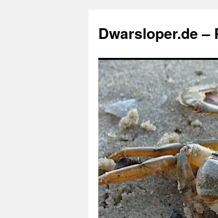
Zum
Inhalt
Dwarsloper.de – P
springen