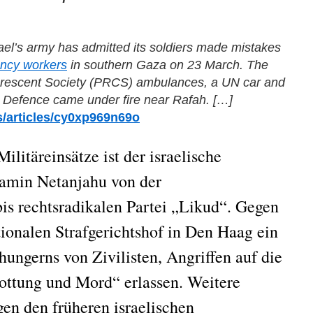
rael’s army has admitted its soldiers made mistakes
ency workers
in southern Gaza on 23 March.
T
he
Crescent Society (PRCS) ambulances, a UN car and
il Defence came under fire near Rafah.
[…]
/articles/cy0xp969n69o
ilitäreinsätze ist der israelische
jamin Netanjahu von der
bis rechtsradikalen Partei „Likud“. Gegen
ionalen Strafgerichtshof in Den Haag ein
ungerns von Zivilisten, Angriffen auf die
ottung und Mord“ erlassen. Weitere
en den früheren israelischen