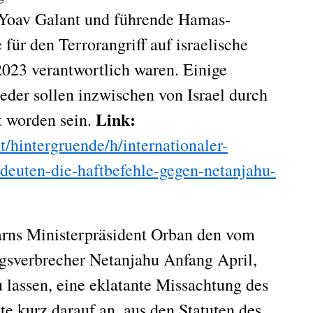
 Yoav Galant und führende Hamas-
 für den Terrorangriff auf israelische
2023 verantwortlich waren. Einige
der sollen inzwischen von Israel durch
Link:
t worden sein.
t/hintergruende/h/internationaler-
edeuten-die-haftbefehle-gegen-netanjahu-
ns Ministerpräsident Orban den vom
gsverbrecher Netanjahu Anfang April,
 lassen, eine eklatante Missachtung des
te kurz darauf an, aus den Statuten des