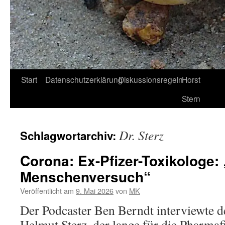
Start
Datenschutzerklärung
Diskussionsregeln
Horst
Stern
Dr. Sterz
Schlagwortarchiv:
Corona: Ex-Pfizer-Toxikologe:
Menschenversuch“
Veröffentlicht am
9. Mai 2026
von
MK
Der Podcaster Ben Berndt interviewte d
Helmut Sterz, der lange für die Pharmafi