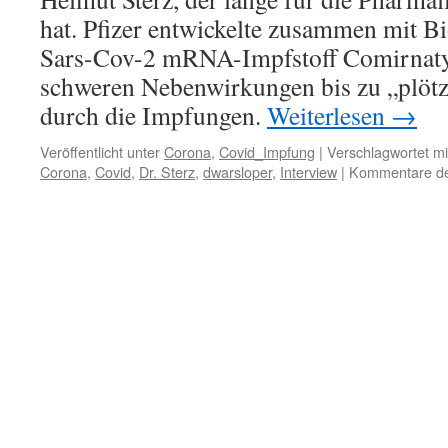
hat. Pfizer entwickelte zusammen mit B
Sars-Cov-2 mRNA-Impfstoff Comirnaty
schweren Nebenwirkungen bis zu „plötz
durch die Impfungen.
Weiterlesen
→
Veröffentlicht unter
Corona
,
Covid_Impfung
|
Verschlagwortet mi
Corona
,
Covid
,
Dr. Sterz
,
dwarsloper
,
Interview
|
Kommentare dea