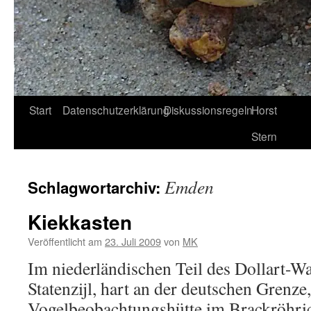
Start
Datenschutzerklärung
Diskussionsregeln
Horst
Stern
Emden
Schlagwortarchiv:
Kiekkasten
Veröffentlicht am
23. Juli 2009
von
MK
Im niederländischen Teil des Dollart-W
Statenzijl, hart an der deutschen Grenze,
Vogelbeobachtungshütte im Brackröhric