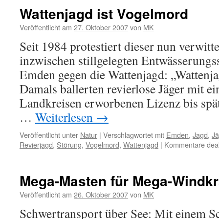
Wattenjagd ist Vogelmord
Veröffentlicht am
27. Oktober 2007
von
MK
Seit 1984 protestiert dieser nun verwitt
inzwischen stillgelegten Entwässerungss
Emden gegen die Wattenjagd: „Wattenja
Damals ballerten revierlose Jäger mit ei
Landkreisen erworbenen Lizenz bis spät 
…
Weiterlesen
→
Veröffentlicht unter
Natur
|
Verschlagwortet mit
Emden
,
Jagd
,
Jä
Revierjagd
,
Störung
,
Vogelmord
,
Wattenjagd
|
Kommentare deakt
Mega-Masten für Mega-Windkr
Veröffentlicht am
26. Oktober 2007
von
MK
Schwertransport über See: Mit einem S