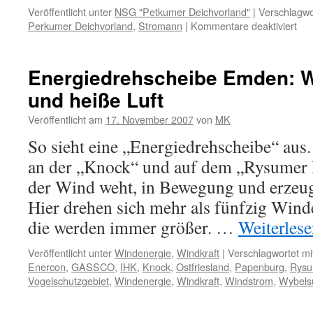
Veröffentlicht unter
NSG "Petkumer Deichvorland"
|
Verschlagwo
für
Perkumer Deichvorland
,
Stromann
|
Kommentare deaktiviert
NS
„Pe
Dei
Energiedrehscheibe Emden: W
Ost
und heiße Luft
zu
Fu
Veröffentlicht am
17. November 2007
von
MK
und
mot
So sieht eine „Energiedrehscheibe“ aus
an der „Knock“ und auf dem „Rysumer N
der Wind weht, in Bewegung und erzeug
Hier drehen sich mehr als fünfzig Wind
die werden immer größer. …
Weiterles
Veröffentlicht unter
Windenergie
,
Windkraft
|
Verschlagwortet mi
Enercon
,
GASSCO
,
IHK
,
Knock
,
Ostfriesland
,
Papenburg
,
Rysu
Vogelschutzgebiet
,
Windenergie
,
Windkraft
,
Windstrom
,
Wybels