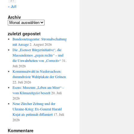
d
« Juli
Archiv
Archiv
zuletzt gepostet
Bundesnetzagentur: Stromabschaltung
mit Ansage
2. August 2026
Die „Esenser Bürgerinitiative“, die
Massendemos „gegen rechts“ – und
die Unwahrheiten von „Correctiv“
31.
Juli 2026
Kommunalwahl in Niedersachsen:
dummdreiste Wahlplakate der Grünen
22. Juli 2026
Esens: Museum „Leben am Meer“ –
vom Klimazeitgeist beseelt
20. Juli
2026
Neue Zürcher Zeitung und der
Ukraine-Krieg: Ex-General Harald
Kujat als putinnah diffamiert
17. Juli
2026
Kommentare