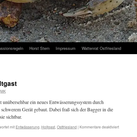
ussionsregeln
Horst Stern
Impressum
Wattenrat Ostfriesland
ltgast
MK
t unübersehbar ein neues Entwässerungssystem durch
schwerem Gerät gebaut. Dabei fraß sich der Bagger in die
ie sichtbar.
für
ortet mit
Entwässerung
,
Holtgast
,
Ostfriesland
|
Kommentare deaktiviert
Im