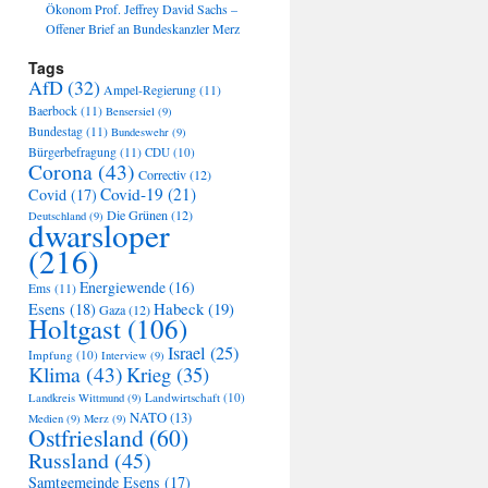
Ökonom Prof. Jeffrey David Sachs –
Offener Brief an Bundeskanzler Merz
Tags
AfD
(32)
Ampel-Regierung
(11)
Baerbock
(11)
Bensersiel
(9)
Bundestag
(11)
Bundeswehr
(9)
Bürgerbefragung
(11)
CDU
(10)
Corona
(43)
Correctiv
(12)
Covid-19
(21)
Covid
(17)
Die Grünen
(12)
Deutschland
(9)
dwarsloper
(216)
Energiewende
(16)
Ems
(11)
Habeck
(19)
Esens
(18)
Gaza
(12)
Holtgast
(106)
Israel
(25)
Impfung
(10)
Interview
(9)
Klima
(43)
Krieg
(35)
Landwirtschaft
(10)
Landkreis Wittmund
(9)
NATO
(13)
Medien
(9)
Merz
(9)
Ostfriesland
(60)
Russland
(45)
Samtgemeinde Esens
(17)