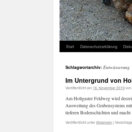
Start
Datenschutzerklärung
Disk
Entwässerung
Schlagwortarchiv:
Im Untergrund von Ho
Veröffentlicht am
16. November 2019
von
Am Holtgaster Feldweg wird derzei
Ausweitung des Grabensystems mit 
tieferen Bodenschichten und macht s
Veröffentlicht unter
Allgemein
|
Verschlagw