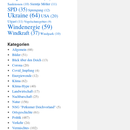
Sanktionen
(10)
Siemtje Möller
(11)
SPD
(35)
Sprengung
(12)
Ukraine
(64)
USA
(20)
Utgast
(11)
Vogelschutzgebiet
(9)
Windenergie
(59)
Windkraft
(37)
Windpark
(10)
Kategorien
Allgemein
(68)
Bilder
(51)
Blick über den Deich
(13)
Corona
(20)
Covid_Impfung
(4)
Energiewende
(12)
Klima
(62)
Klima-Hype
(40)
Landwirtschaft
(17)
Nachbarschaft
(25)
Natur
(156)
NSG "Petkumer Deichvorland"
(5)
Ortsgeschichte
(61)
Politik
(487)
Verkehr
(24)
Vermischtes
(102)