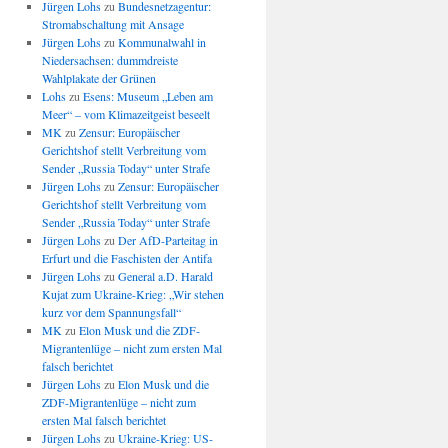
Jürgen Lohs
zu
Bundesnetzagentur:
Stromabschaltung mit Ansage
Jürgen Lohs
zu
Kommunalwahl in
Niedersachsen: dummdreiste
Wahlplakate der Grünen
Lohs
zu
Esens: Museum „Leben am
Meer“ – vom Klimazeitgeist beseelt
MK
zu
Zensur: Europäischer
Gerichtshof stellt Verbreitung vom
Sender „Russia Today“ unter Strafe
Jürgen Lohs
zu
Zensur: Europäischer
Gerichtshof stellt Verbreitung vom
Sender „Russia Today“ unter Strafe
Jürgen Lohs
zu
Der AfD-Parteitag in
Erfurt und die Faschisten der Antifa
Jürgen Lohs
zu
General a.D. Harald
Kujat zum Ukraine-Krieg: „Wir stehen
kurz vor dem Spannungsfall“
MK
zu
Elon Musk und die ZDF-
Migrantenlüge – nicht zum ersten Mal
falsch berichtet
Jürgen Lohs
zu
Elon Musk und die
ZDF-Migrantenlüge – nicht zum
ersten Mal falsch berichtet
Jürgen Lohs
zu
Ukraine-Krieg: US-