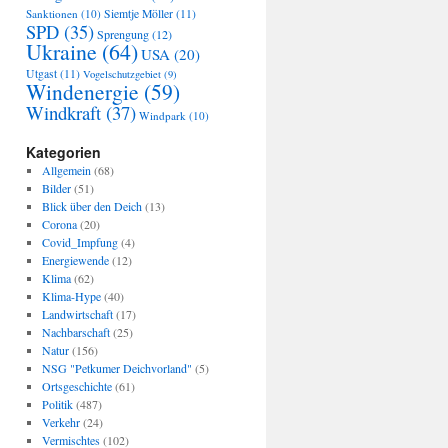
Sanktionen
(10)
Siemtje Möller
(11)
SPD
(35)
Sprengung
(12)
Ukraine
(64)
USA
(20)
Utgast
(11)
Vogelschutzgebiet
(9)
Windenergie
(59)
Windkraft
(37)
Windpark
(10)
Kategorien
Allgemein
(68)
Bilder
(51)
Blick über den Deich
(13)
Corona
(20)
Covid_Impfung
(4)
Energiewende
(12)
Klima
(62)
Klima-Hype
(40)
Landwirtschaft
(17)
Nachbarschaft
(25)
Natur
(156)
NSG "Petkumer Deichvorland"
(5)
Ortsgeschichte
(61)
Politik
(487)
Verkehr
(24)
Vermischtes
(102)