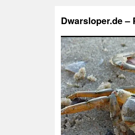
Zum
Inhalt
Dwarsloper.de – P
springen