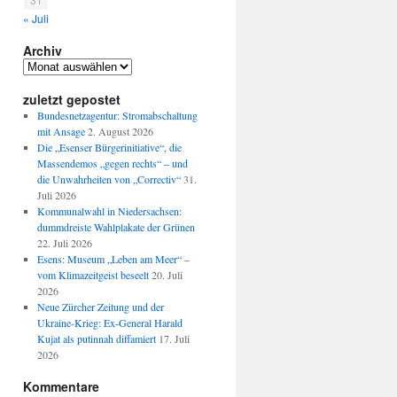
« Juli
Archiv
Archiv
hysterie
zuletzt gepostet
Bundesnetzagentur: Stromabschaltung
hland
mit Ansage
2. August 2026
Die „Esenser Bürgerinitiative“, die
Massendemos „gegen rechts“ – und
s
die Unwahrheiten von „Correctiv“
31.
Juli 2026
Kommunalwahl in Niedersachsen:
dummdreiste Wahlplakate der Grünen
22. Juli 2026
Esens: Museum „Leben am Meer“ –
vom Klimazeitgeist beseelt
20. Juli
2026
“
Neue Zürcher Zeitung und der
Ukraine-Krieg: Ex-General Harald
Kujat als putinnah diffamiert
17. Juli
2026
Kommentare