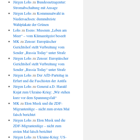
Jürgen Lohs
zu
Bundesnetzagentur:
Stromabschaltung mit Ansage
Jürgen Lohs
zu
Kommunalwahl in
Niedersachsen: dummdreiste
Wahlplakate der Grünen
Lohs
zu
Esens: Museum „Leben am
Meer“ – vom Klimazeitgeist beseelt
MK
zu
Zensur: Europäischer
Gerichtshof stellt Verbreitung vom
Sender „Russia Today“ unter Strafe
Jürgen Lohs
zu
Zensur: Europäischer
Gerichtshof stellt Verbreitung vom
Sender „Russia Today“ unter Strafe
Jürgen Lohs
zu
Der AfD-Parteitag in
Erfurt und die Faschisten der Antifa
Jürgen Lohs
zu
General a.D. Harald
Kujat zum Ukraine-Krieg: „Wir stehen
kurz vor dem Spannungsfall“
MK
zu
Elon Musk und die ZDF-
Migrantenlüge – nicht zum ersten Mal
falsch berichtet
Jürgen Lohs
zu
Elon Musk und die
ZDF-Migrantenlüge – nicht zum
ersten Mal falsch berichtet
Jürgen Lohs
zu
Ukraine-Krieg: US-