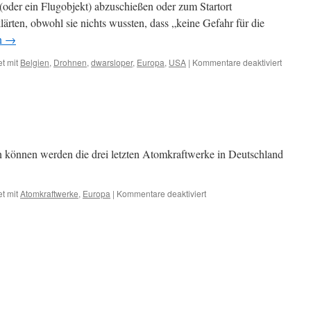
 (oder ein Flugobjekt) abzuschießen oder zum Startort
lärten, obwohl sie nichts wussten, dass „keine Gefahr für die
n
→
für
t mit
Belgien
,
Drohnen
,
dwarsloper
,
Europa
,
USA
|
Kommentare deaktiviert
Drohnen
in
Deutsc
–
nichts
Genaue
weiß
en können werden die drei letzten Atomkraftwerke in Deutschland
man
nicht,
aber
für
t mit
Atomkraftwerke
,
Europa
|
Kommentare deaktiviert
es
Zur
waren
Beruhigung…
„die
Russen