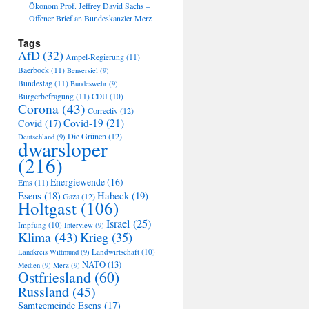
Ökonom Prof. Jeffrey David Sachs –
Offener Brief an Bundeskanzler Merz
Tags
AfD
(32)
Ampel-Regierung
(11)
Baerbock
(11)
Bensersiel
(9)
Bundestag
(11)
Bundeswehr
(9)
Bürgerbefragung
(11)
CDU
(10)
Corona
(43)
Correctiv
(12)
Covid-19
(21)
Covid
(17)
Die Grünen
(12)
Deutschland
(9)
dwarsloper
(216)
Energiewende
(16)
Ems
(11)
Habeck
(19)
Esens
(18)
Gaza
(12)
Holtgast
(106)
Israel
(25)
Impfung
(10)
Interview
(9)
Klima
(43)
Krieg
(35)
Landwirtschaft
(10)
Landkreis Wittmund
(9)
NATO
(13)
Medien
(9)
Merz
(9)
Ostfriesland
(60)
Russland
(45)
Samtgemeinde Esens
(17)