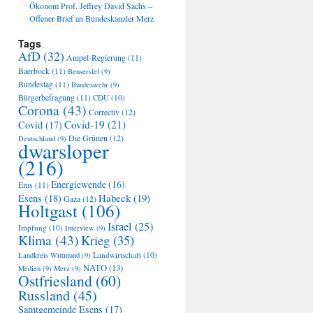
Ökonom Prof. Jeffrey David Sachs –
Offener Brief an Bundeskanzler Merz
Tags
AfD
(32)
Ampel-Regierung
(11)
Baerbock
(11)
Bensersiel
(9)
Bundestag
(11)
Bundeswehr
(9)
Bürgerbefragung
(11)
CDU
(10)
Corona
(43)
Correctiv
(12)
Covid-19
(21)
Covid
(17)
Die Grünen
(12)
Deutschland
(9)
dwarsloper
(216)
Energiewende
(16)
Ems
(11)
Habeck
(19)
Esens
(18)
Gaza
(12)
Holtgast
(106)
Israel
(25)
Impfung
(10)
Interview
(9)
Klima
(43)
Krieg
(35)
Landwirtschaft
(10)
Landkreis Wittmund
(9)
NATO
(13)
Medien
(9)
Merz
(9)
Ostfriesland
(60)
Russland
(45)
Samtgemeinde Esens
(17)