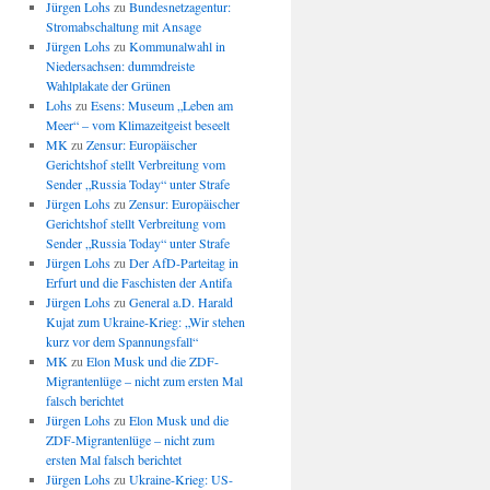
Jürgen Lohs
zu
Bundesnetzagentur:
Stromabschaltung mit Ansage
Jürgen Lohs
zu
Kommunalwahl in
Niedersachsen: dummdreiste
Wahlplakate der Grünen
Lohs
zu
Esens: Museum „Leben am
Meer“ – vom Klimazeitgeist beseelt
MK
zu
Zensur: Europäischer
Gerichtshof stellt Verbreitung vom
Sender „Russia Today“ unter Strafe
Jürgen Lohs
zu
Zensur: Europäischer
Gerichtshof stellt Verbreitung vom
Sender „Russia Today“ unter Strafe
Jürgen Lohs
zu
Der AfD-Parteitag in
Erfurt und die Faschisten der Antifa
Jürgen Lohs
zu
General a.D. Harald
Kujat zum Ukraine-Krieg: „Wir stehen
kurz vor dem Spannungsfall“
MK
zu
Elon Musk und die ZDF-
Migrantenlüge – nicht zum ersten Mal
falsch berichtet
Jürgen Lohs
zu
Elon Musk und die
ZDF-Migrantenlüge – nicht zum
ersten Mal falsch berichtet
Jürgen Lohs
zu
Ukraine-Krieg: US-