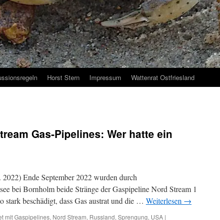
ussionsregeln
Horst Stern
Impressum
Wattenrat Ostfriesland
ream Gas-Pipelines: Wer hatte ein
v. 2022) Ende September 2022 wurden durch
see bei Bornholm beide Stränge der Gaspipeline Nord Stream 1
o stark beschädigt, dass Gas austrat und die …
Weiterlesen
→
t mit
Gaspipelines
,
Nord Stream
,
Russland
,
Sprengung
,
USA
|