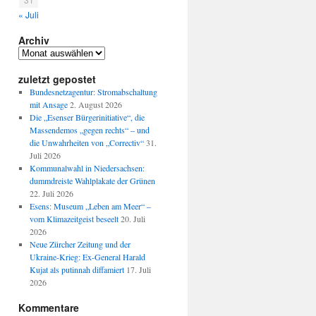
« Juli
Archiv
Archiv
zuletzt gepostet
Bundesnetzagentur: Stromabschaltung
mit Ansage
2. August 2026
Die „Esenser Bürgerinitiative“, die
Massendemos „gegen rechts“ – und
die Unwahrheiten von „Correctiv“
31.
Juli 2026
Kommunalwahl in Niedersachsen:
dummdreiste Wahlplakate der Grünen
22. Juli 2026
Esens: Museum „Leben am Meer“ –
vom Klimazeitgeist beseelt
20. Juli
2026
Neue Zürcher Zeitung und der
Ukraine-Krieg: Ex-General Harald
Kujat als putinnah diffamiert
17. Juli
2026
Kommentare