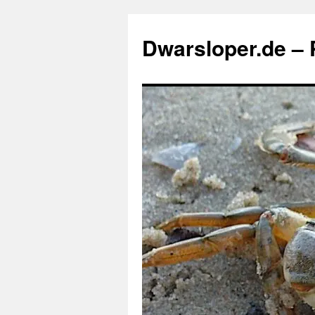
Zum
Inhalt
Dwarsloper.de – P
springen