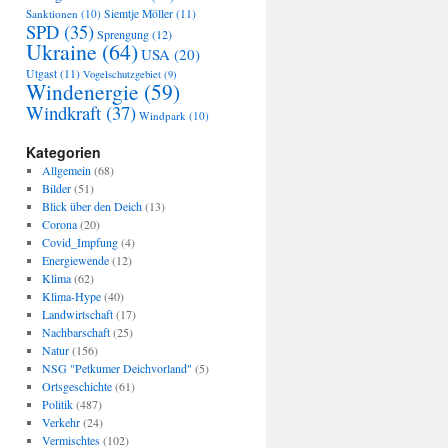
Sanktionen
(10)
Siemtje Möller
(11)
SPD
(35)
Sprengung
(12)
Ukraine
(64)
USA
(20)
Utgast
(11)
Vogelschutzgebiet
(9)
Windenergie
(59)
Windkraft
(37)
Windpark
(10)
Kategorien
Allgemein
(68)
Bilder
(51)
Blick über den Deich
(13)
Corona
(20)
Covid_Impfung
(4)
Energiewende
(12)
Klima
(62)
Klima-Hype
(40)
Landwirtschaft
(17)
Nachbarschaft
(25)
Natur
(156)
NSG "Petkumer Deichvorland"
(5)
Ortsgeschichte
(61)
Politik
(487)
Verkehr
(24)
Vermischtes
(102)