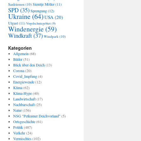
Sanktionen
(10)
Siemtje Möller
(11)
SPD
(35)
Sprengung
(12)
Ukraine
(64)
USA
(20)
Utgast
(11)
Vogelschutzgebiet
(9)
Windenergie
(59)
Windkraft
(37)
Windpark
(10)
Kategorien
Allgemein
(68)
Bilder
(51)
Blick über den Deich
(13)
Corona
(20)
Covid_Impfung
(4)
Energiewende
(12)
Klima
(62)
Klima-Hype
(40)
Landwirtschaft
(17)
Nachbarschaft
(25)
Natur
(156)
NSG "Petkumer Deichvorland"
(5)
Ortsgeschichte
(61)
Politik
(487)
Verkehr
(24)
Vermischtes
(102)