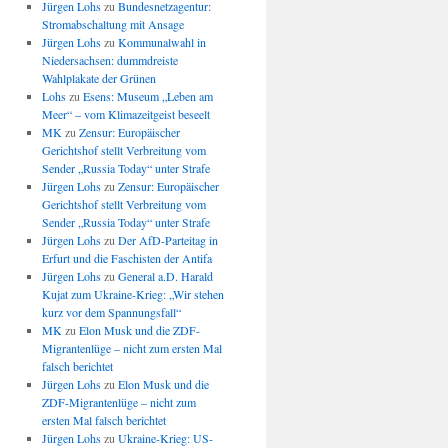
Jürgen Lohs
zu
Bundesnetzagentur:
Stromabschaltung mit Ansage
Jürgen Lohs
zu
Kommunalwahl in
Niedersachsen: dummdreiste
Wahlplakate der Grünen
Lohs
zu
Esens: Museum „Leben am
Meer“ – vom Klimazeitgeist beseelt
MK
zu
Zensur: Europäischer
Gerichtshof stellt Verbreitung vom
Sender „Russia Today“ unter Strafe
Jürgen Lohs
zu
Zensur: Europäischer
Gerichtshof stellt Verbreitung vom
Sender „Russia Today“ unter Strafe
Jürgen Lohs
zu
Der AfD-Parteitag in
Erfurt und die Faschisten der Antifa
Jürgen Lohs
zu
General a.D. Harald
Kujat zum Ukraine-Krieg: „Wir stehen
kurz vor dem Spannungsfall“
MK
zu
Elon Musk und die ZDF-
Migrantenlüge – nicht zum ersten Mal
falsch berichtet
Jürgen Lohs
zu
Elon Musk und die
ZDF-Migrantenlüge – nicht zum
ersten Mal falsch berichtet
Jürgen Lohs
zu
Ukraine-Krieg: US-