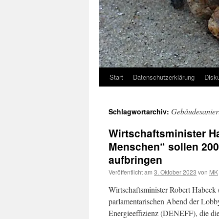
Start
Datenschutzerklärung
Disk
Gebäudesanie
Schlagwortarchiv:
Wirtschaftsminister H
Menschen“ sollen 200
aufbringen
Veröffentlicht am
3. Oktober 2023
von
MK
Wirtschaftsminister Robert Habeck 
parlamentarischen Abend der Lobby
Energieeffizienz (DENEFF), die die 