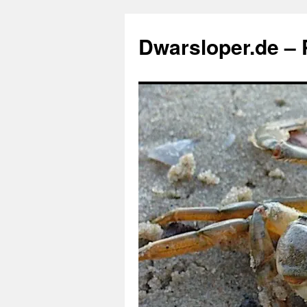
Zum
Inhalt
Dwarsloper.de – P
springen