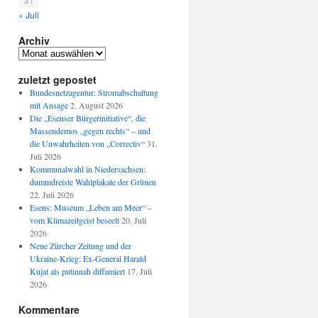
« Juli
Archiv
Archiv
zuletzt gepostet
Bundesnetzagentur: Stromabschaltung
mit Ansage
2. August 2026
Die „Esenser Bürgerinitiative“, die
Massendemos „gegen rechts“ – und
die Unwahrheiten von „Correctiv“
31.
Juli 2026
Kommunalwahl in Niedersachsen:
dummdreiste Wahlplakate der Grünen
22. Juli 2026
Esens: Museum „Leben am Meer“ –
vom Klimazeitgeist beseelt
20. Juli
2026
Neue Zürcher Zeitung und der
Ukraine-Krieg: Ex-General Harald
Kujat als putinnah diffamiert
17. Juli
2026
Kommentare