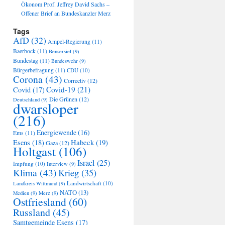
Ökonom Prof. Jeffrey David Sachs –
Offener Brief an Bundeskanzler Merz
Tags
AfD
(32)
Ampel-Regierung
(11)
Baerbock
(11)
Bensersiel
(9)
Bundestag
(11)
Bundeswehr
(9)
Bürgerbefragung
(11)
CDU
(10)
Corona
(43)
Correctiv
(12)
Covid-19
(21)
Covid
(17)
Die Grünen
(12)
Deutschland
(9)
dwarsloper
(216)
Energiewende
(16)
Ems
(11)
Habeck
(19)
Esens
(18)
Gaza
(12)
Holtgast
(106)
Israel
(25)
Impfung
(10)
Interview
(9)
Klima
(43)
Krieg
(35)
Landwirtschaft
(10)
Landkreis Wittmund
(9)
NATO
(13)
Medien
(9)
Merz
(9)
Ostfriesland
(60)
Russland
(45)
Samtgemeinde Esens
(17)