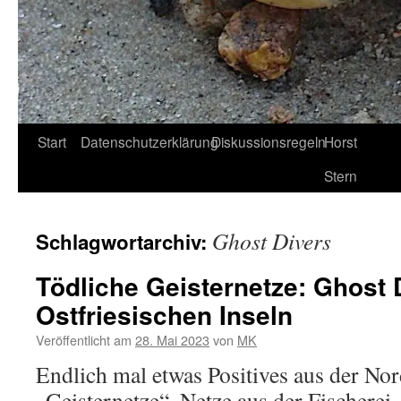
Start
Datenschutzerklärung
Diskussionsregeln
Horst
Stern
Ghost Divers
Schlagwortarchiv:
Tödliche Geisternetze: Ghost 
Ostfriesischen Inseln
Veröffentlicht am
28. Mai 2023
von
MK
Endlich mal etwas Positives aus der Nor
„Geisternetze“, Netze aus der Fischerei,