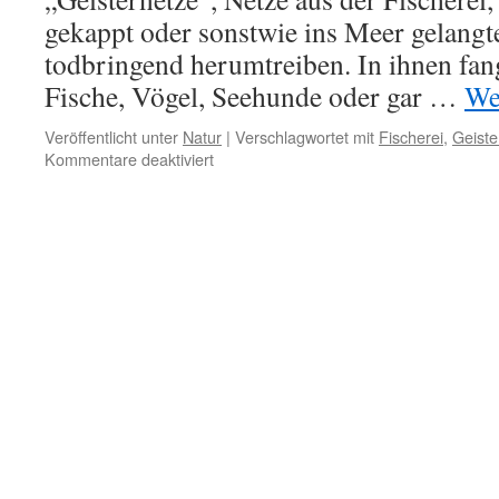
gekappt oder sonstwie ins Meer gelangt
todbringend herumtreiben. In ihnen fan
Fische, Vögel, Seehunde oder gar …
We
Veröffentlicht unter
Natur
|
Verschlagwortet mit
Fischerei
,
Geiste
für
Kommentare deaktiviert
Tödliche
Geisternetze:
Ghost
Diver
vor
den
Ostfriesischen
Inseln