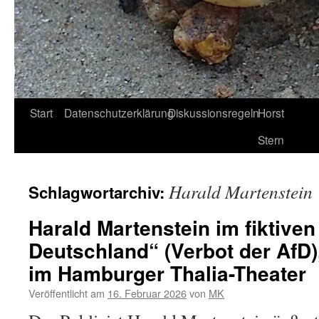
Start
Datenschutzerklärung
Diskussionsregeln
Horst
Stern
Harald Martenstein
Schlagwortarchiv:
Harald Martenstein im fiktive
Deutschland“ (Verbot der AfD)
im Hamburger Thalia-Theater
Veröffentlicht am
16. Februar 2026
von
MK