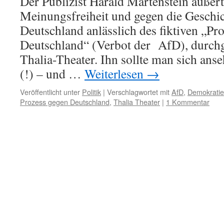
Der Publizist Harald Martenstein äußerte
Meinungsfreiheit und gegen die Geschic
Deutschland anlässlich des fiktiven „Pr
Deutschland“ (Verbot der AfD), durch
Thalia-Theater. Ihn sollte man sich an
(!) – und …
Weiterlesen
→
Veröffentlicht unter
Politik
|
Verschlagwortet mit
AfD
,
Demokratie
Prozess gegen Deutschland
,
Thalia Theater
|
1 Kommentar