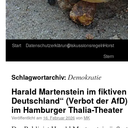
Start
Datenschutzerklärung
Diskussionsregeln
Horst
Stern
Demokratie
Schlagwortarchiv:
Harald Martenstein im fiktive
Deutschland“ (Verbot der AfD)
im Hamburger Thalia-Theater
Veröffentlicht am
16. Februar 2026
von
MK