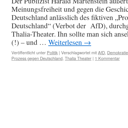
Der Publizist Harald Martenstein äußerte
Meinungsfreiheit und gegen die Geschic
Deutschland anlässlich des fiktiven „Pr
Deutschland“ (Verbot der AfD), durch
Thalia-Theater. Ihn sollte man sich an
(!) – und …
Weiterlesen
→
Veröffentlicht unter
Politik
|
Verschlagwortet mit
AfD
,
Demokratie
Prozess gegen Deutschland
,
Thalia Theater
|
1 Kommentar