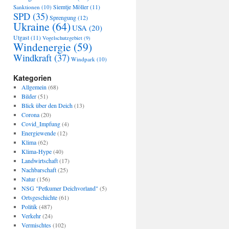
Sanktionen
(10)
Siemtje Möller
(11)
SPD
(35)
Sprengung
(12)
Ukraine
(64)
USA
(20)
Utgast
(11)
Vogelschutzgebiet
(9)
Windenergie
(59)
Windkraft
(37)
Windpark
(10)
Kategorien
Allgemein
(68)
Bilder
(51)
Blick über den Deich
(13)
Corona
(20)
Covid_Impfung
(4)
Energiewende
(12)
Klima
(62)
Klima-Hype
(40)
Landwirtschaft
(17)
Nachbarschaft
(25)
Natur
(156)
NSG "Petkumer Deichvorland"
(5)
Ortsgeschichte
(61)
Politik
(487)
Verkehr
(24)
Vermischtes
(102)