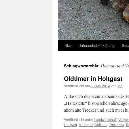
Start
Datenschutzerklärung
Disk
Heimat- und Ve
Schlagwortarchiv:
Oldtimer in Holtgast
Veröffentlicht am
8. Juni 2014
von
MK
Anlässlich des Heimatabends des H
„Haltestelle“ historische Fahrzeuge
allem alte Trecker und auch zwei hi
Veröffentlicht unter
Landwirtschaft
,
Verkeh
Holtgast
,
Motorrad
,
Oldtimer
,
Traktoren
,
Tr