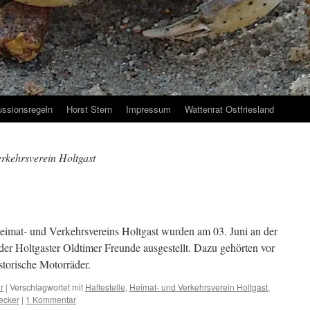
ussionsregeln
Horst Stern
Impressum
Wattenrat Ostfriesland
rkehrsverein Holtgast
eimat- und Verkehrsvereins Holtgast wurden am 03. Juni an der
 der Holtgaster Oldtimer Freunde ausgestellt. Dazu gehörten vor
storische Motorräder.
r
|
Verschlagwortet mit
Haltestelle
,
Heimat- und Verkehrsverein Holtgast
,
ecker
|
1 Kommentar