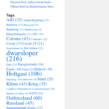
Ökonom Prof. Jeffrey David Sachs –
Offener Brief an Bundeskanzler Merz
Tags
AfD
(32)
Ampel-Regierung
(11)
Baerbock
(11)
Bensersiel
(9)
Bundestag
(11)
Bundeswehr
(9)
Bürgerbefragung
(11)
CDU
(10)
Corona
(43)
Correctiv
(12)
Covid-19
(21)
Covid
(17)
Die Grünen
(12)
Deutschland
(9)
dwarsloper
(216)
Energiewende
(16)
Ems
(11)
Habeck
(19)
Esens
(18)
Gaza
(12)
Holtgast
(106)
Israel
(25)
Impfung
(10)
Interview
(9)
Klima
(43)
Krieg
(35)
Landwirtschaft
(10)
Landkreis Wittmund
(9)
NATO
(13)
Medien
(9)
Merz
(9)
Ostfriesland
(60)
Russland
(45)
Samtgemeinde Esens
(17)