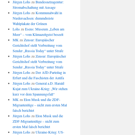
Jürgen Lohs
zu
Bundesnetzagentur:
Stromabschaltung mit Ansage
Jürgen Lohs
zu
Kommunalwahl in
Niedersachsen: dummdreiste
Wahlplakate der Grünen
Lohs
zu
Esens: Museum „Leben am
Meer“ – vom Klimazeitgeist beseelt
MK
zu
Zensur: Europäischer
Gerichtshof stellt Verbreitung vom
Sender „Russia Today“ unter Strafe
Jürgen Lohs
zu
Zensur: Europäischer
Gerichtshof stellt Verbreitung vom
Sender „Russia Today“ unter Strafe
Jürgen Lohs
zu
Der AfD-Parteitag in
Erfurt und die Faschisten der Antifa
Jürgen Lohs
zu
General a.D. Harald
Kujat zum Ukraine-Krieg: „Wir stehen
kurz vor dem Spannungsfall“
MK
zu
Elon Musk und die ZDF-
Migrantenlüge – nicht zum ersten Mal
falsch berichtet
Jürgen Lohs
zu
Elon Musk und die
ZDF-Migrantenlüge – nicht zum
ersten Mal falsch berichtet
Jürgen Lohs
zu
Ukraine-Krieg: US-