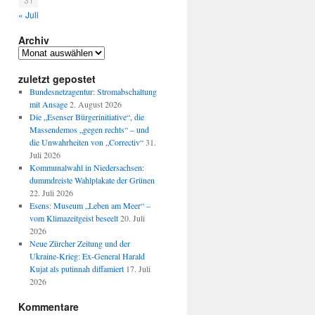
« Juli
Archiv
Archiv
zuletzt gepostet
Bundesnetzagentur: Stromabschaltung
mit Ansage
2. August 2026
Die „Esenser Bürgerinitiative“, die
Massendemos „gegen rechts“ – und
die Unwahrheiten von „Correctiv“
31.
Juli 2026
Kommunalwahl in Niedersachsen:
dummdreiste Wahlplakate der Grünen
22. Juli 2026
Esens: Museum „Leben am Meer“ –
vom Klimazeitgeist beseelt
20. Juli
2026
Neue Zürcher Zeitung und der
Ukraine-Krieg: Ex-General Harald
Kujat als putinnah diffamiert
17. Juli
2026
Kommentare