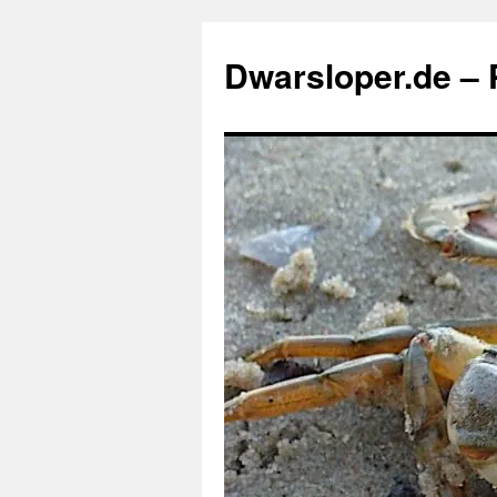
Zum
Inhalt
Dwarsloper.de – P
springen